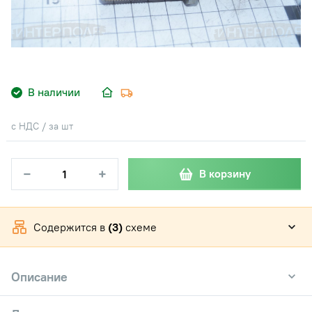
В наличии
с НДС / за шт
−
+
В корзину
Содержится в
(3)
схеме
Описание