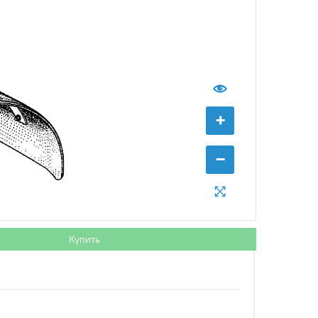
с НДС
−
+
Купить
 руб.
+
−
Купить