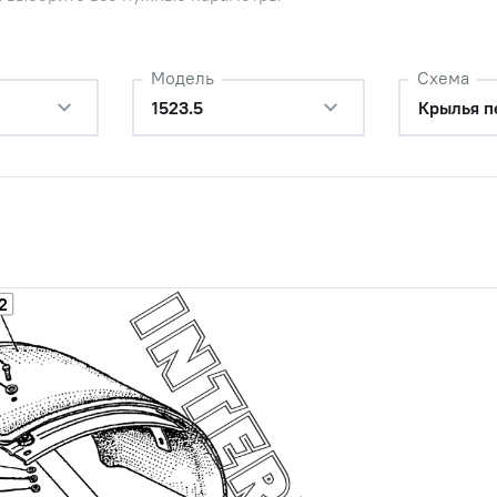
Наличие
Обратитесь к
Модель
Схема
консультанту
1523.5
Крылья п
ие кронштейна МТЗ-1221
Цена 
Наличие
го крыла ОАО "ВЗТЗЧ"
4 703 
2-6gх85.88.35.019ГОСТ7796-70
Наличие
Обратитесь к
консультанту
2
.ОТ ОСТ 37.001.115-75
Наличие
Обратитесь к
консультанту
2-6gх30.88.35.019ГОСТ7796-70
Наличие
Обратитесь к
консультанту