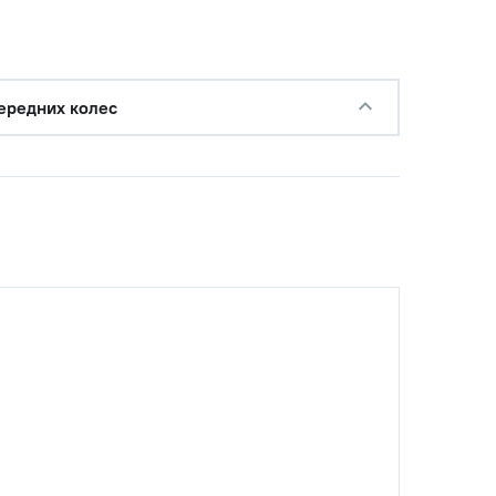
ередних колес
с НДС
−
+
Купить
руб.