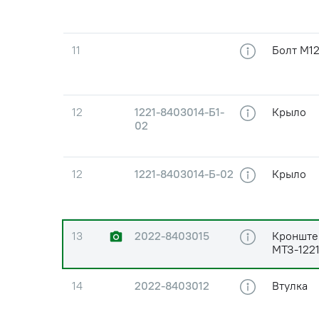
11
Болт М12
12
1221-8403014-Б1-
Крыло
02
12
1221-8403014-Б-02
Крыло
13
2022-8403015
Кронштей
МТЗ-1221
14
2022-8403012
Втулка