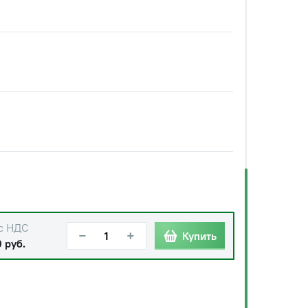
с НДС
−
+
Купить
 руб.