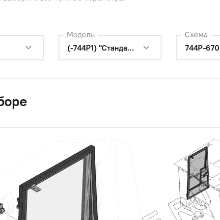
Модель
Схема
(-744Р1) "Стандарт"
744Р-670
боре