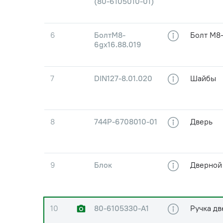
(80-6105010-01)
6
БолтМ8-
Болт М8-
6gx16.88.019
7
DIN127-8.01.020
Шайбы
8
744Р-6708010-01
Дверь
9
Блок
Дверной
10
80-6105330-А1
Ручка дв