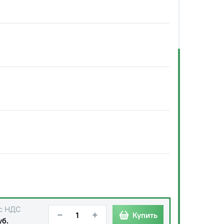
с НДС
−
+
Купить
уб.