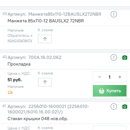
39
Манжета85х110-12BAUSLX272NBR
Манжета 85х110-12 BAUSLX2 72NBR
К схеме
Наличие
Обратитесь к
консультанту
40
700А.16.02.062
Прокладка
К схеме
Цена с НДС
−
+
51 руб.
Наличие
Купить
41
2256010-1600021 (2256010-
1600021/6010.16.00.021/)
Стакан крышки 048 нов.обр.
К схеме
Цена с НДС