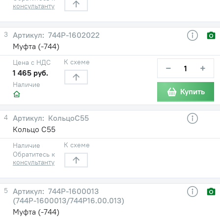
консультанту
3
744Р-1602022
Муфта (-744)
К схеме
Цена с НДС
−
+
1 465 руб.
Наличие
Купить
4
КольцоС55
Кольцо С55
К схеме
Наличие
Обратитесь к
консультанту
5
744Р-1600013
(744Р-1600013/744Р16.00.013)
Муфта (-744)