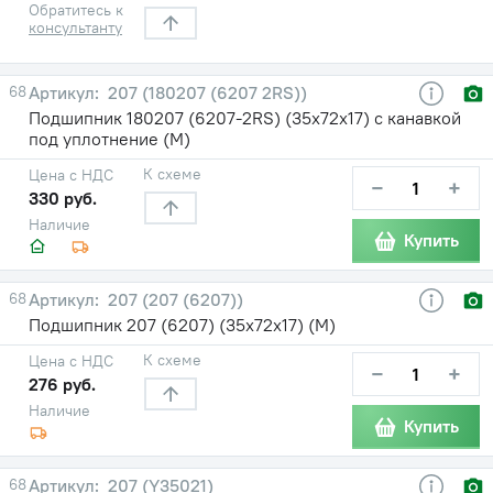
Обратитесь к
консультанту
68
207 (180207 (6207 2RS))
Подшипник 180207 (6207-2RS) (35х72х17) с канавкой
под уплотнение (М)
К схеме
Цена с НДС
−
+
330 руб.
Наличие
Купить
68
207 (207 (6207))
Подшипник 207 (6207) (35х72х17) (М)
К схеме
Цена с НДС
−
+
276 руб.
Наличие
Купить
68
207 (Y35021)