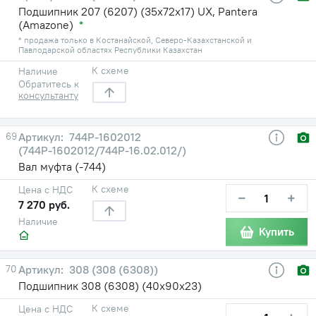
Подшипник 207 (6207) (35х72х17) UX, Pantera
(Amazone)
*
* продажа только в Костанайской, Северо-Казахстанской и
Павлодарской областях Республики Казахстан
К схеме
Наличие
Обратитесь к
консультанту
69
744Р-1602012
(744Р-1602012/744Р-16.02.012/)
Вал муфта (-744)
К схеме
Цена с НДС
−
+
7 270 руб.
Наличие
Купить
70
308 (308 (6308))
Подшипник 308 (6308) (40х90х23)
К схеме
Цена с НДС