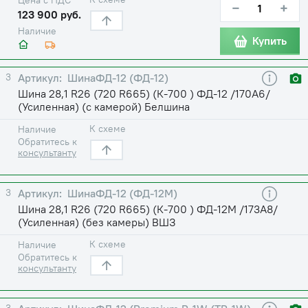
−
+
123 900 руб.
Наличие
Купить
3
ШинаФД-12 (ФД-12)
Шина 28,1 R26 (720 R665) (К-700 ) ФД-12 /170A6/
(Усиленная) (с камерой) Белшина
К схеме
Наличие
Обратитесь к
консультанту
3
ШинаФД-12 (ФД-12М)
Шина 28,1 R26 (720 R665) (К-700 ) ФД-12М /173A8/
(Усиленная) (без камеры) ВШЗ
К схеме
Наличие
Обратитесь к
консультанту
3