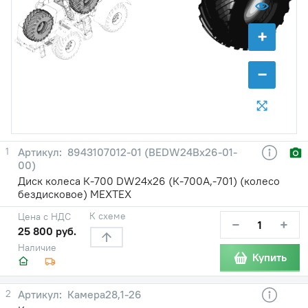
+
−
1
8943107012-01 (BEDW24Bх26-01-
00)
Диск колеса К-700 DW24x26 (К-700А,-701) (колесо
бездисковое) МЕХТЕХ
К схеме
Цена с НДС
−
+
25 800 руб.
Наличие
Купить
2
Камера28,1-26