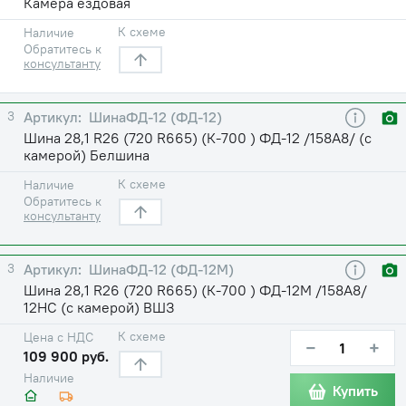
Камера ездовая
К схеме
Наличие
Обратитесь к
консультанту
3
ШинаФД-12 (ФД-12)
Шина 28,1 R26 (720 R665) (К-700 ) ФД-12 /158A8/ (с
камерой) Белшина
К схеме
Наличие
Обратитесь к
консультанту
3
ШинаФД-12 (ФД-12М)
Шина 28,1 R26 (720 R665) (К-700 ) ФД-12М /158A8/
12НС (с камерой) ВШЗ
К схеме
Цена с НДС
−
+
109 900 руб.
Наличие
Купить