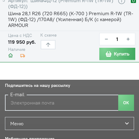
ШинаФД-12 (Premium R-1W (TR-1W)
(ФД-12))
Шина 28,1 R26 (720 R665) (К-700 ) Premium R-1W (TR-
1W) (ФД-12) /170A8/ (Усиленная) Б/К (с камерой)
ARMOUR
К схеме
Цена с НДС
−
+
119 950 руб.
Наличие
Купить
Подпишитесь на нашу рассылку
E-mail
ОК
Меню
Мобильное приложение