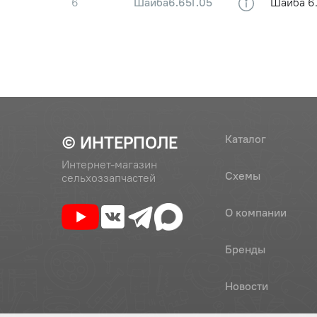
6
Шайба6.65Г.05
Шайба 6.
7
ГайкаМ6-6Н.5.019
Гайка М6
8
744Р1-8400321-1
Пластин
© ИНТЕРПОЛЕ
Каталог
Интернет-магазин
Схемы
сельхоззапчастей
О компании
Бренды
Новости