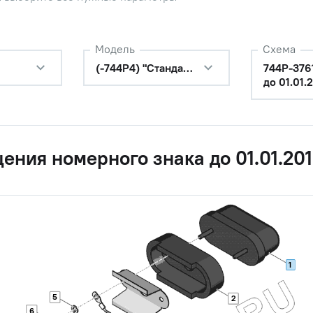
Модель
Схема
(-744Р4) "Стандарт"
744Р-376
до 01.01.
ения номерного знака до 01.01.20
1
5
2
6