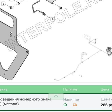
7
3
4
ание
Наличие
Цена
освещения номерного знака
Цена 
Наличие
) (металл)
286 р