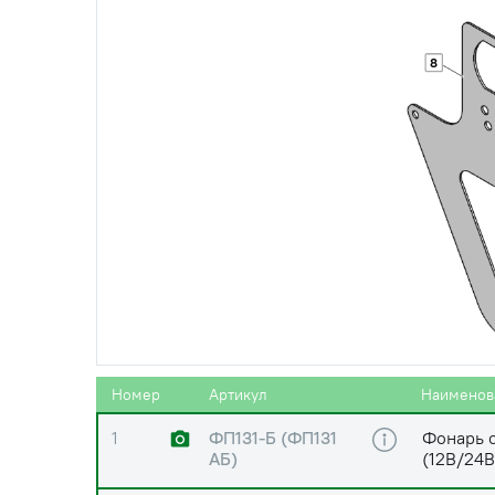
8
Номер
Артикул
Наименов
1
ФП131-Б (ФП131
Фонарь 
АБ)
(12В/24В