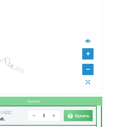
+
−
Купить
с НДС
−
+
Купить
уб.