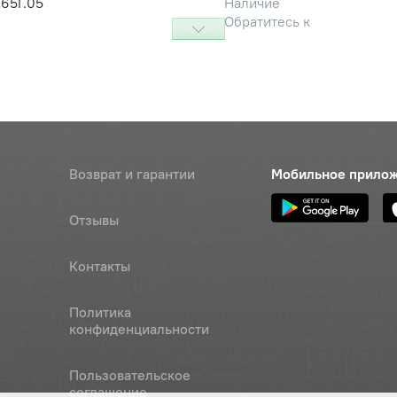
65Г.05
Наличие
Обратитесь к
консультанту
-6Н.5.019
Наличие
Обратитесь к
консультанту
а
Наличие
Возврат и гарантии
Мобильное прило
Обратитесь к
консультанту
Отзывы
Контакты
Политика
конфиденциальности
Пользовательское
соглашение