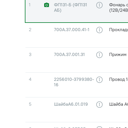
1
ФП131-Б (ФП131
Фонарь 
АБ)
(12В/24В
2
700А.37.000.41-1
Проклад
3
700А.37.001.31
Прижим
4
2256010-3799380-
Провод 
16
5
ШайбаА6.01.019
Шайба А6