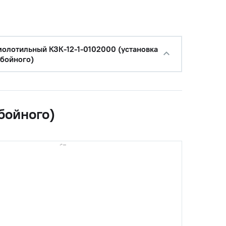
молотильный КЗК-12-1-0102000 (установка
тбойного)
бойного)