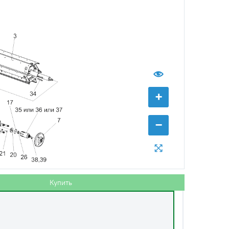
+
−
Купить