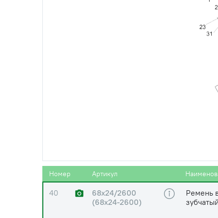
36
ИПРФ370.30.278.0
Гидроци
0
37
РСМ10.09.01.010В
Гидроци
38
20М1-23358
Проклад
39
040-03093
Устройст
Номер
Артикул
Наименов
40
68х24/2600
Ремень 
(68х24-2600)
зубчатый