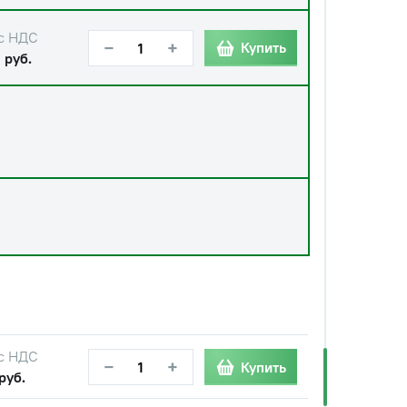
с НДС
−
+
Купить
 руб.
с НДС
−
+
Купить
руб.