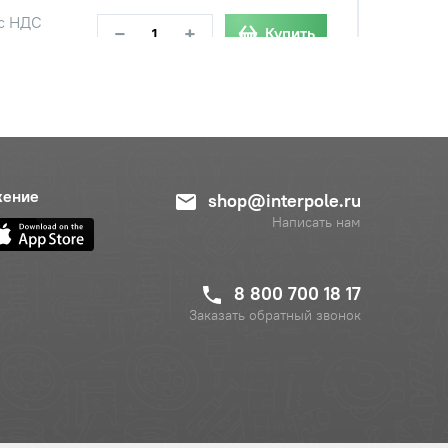
с НДС
−
+
Купить
 руб.
жение
shop@interpole.ru
с НДС
Написать нам
−
+
Купить
0 руб.
8 800 700 18 17
с НДС
Заказать обратный звонок
−
+
Купить
 руб.