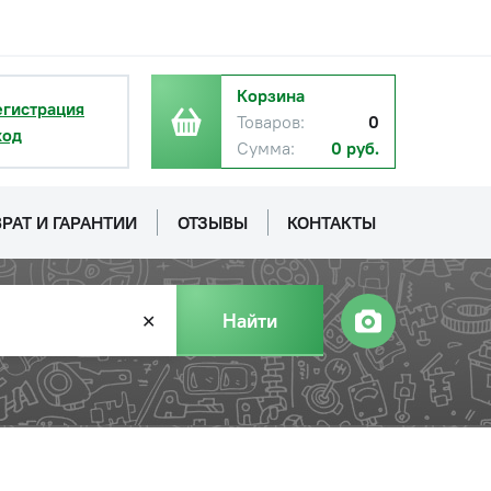
Корзина
егистрация
Товаров:
0
ход
Сумма:
0 руб.
РАТ И ГАРАНТИИ
ОТЗЫВЫ
КОНТАКТЫ
с НДС
−
+
Купить
руб.
Найти
✕