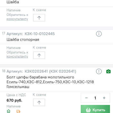
Шайба
К схеме
Наличие
Обратитесь к
консультанту
17
КЗК-10-0102445
Шайба стопорная
К схеме
Наличие
Обратитесь к
консультанту
18
КЗК0202641 (КЗК 0202641)
Болт цапфы барабана молотильного
Есиль-740,КЗС-812,Есиль-750,КЗС-10,КЗС-1218
Гомсельмаш
К схеме
Цена с НДС
−
+
670 руб.
Наличие
Купить