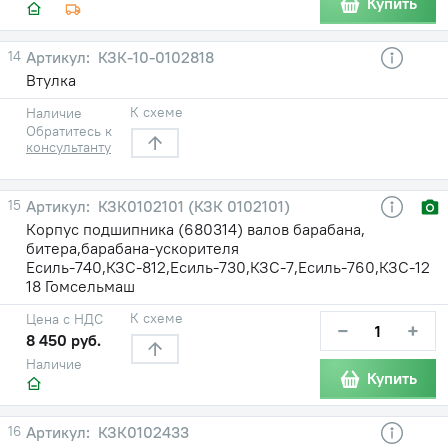
Купить
14
КЗК-10-0102818
Втулка
К схеме
Наличие
Обратитесь к
консультанту
15
КЗК0102101 (КЗК 0102101)
Корпус подшипника (680314) валов барабана,
битера,барабана-ускорителя
Есиль-740,КЗС-812,Есиль-730,КЗС-7,Есиль-760,КЗС-12
18 Гомсельмаш
К схеме
Цена с НДС
−
+
8 450 руб.
Наличие
Купить
16
КЗК0102433