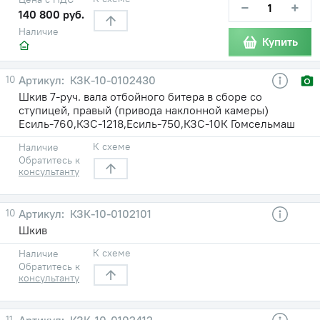
−
+
140 800 руб.
Наличие
Купить
10
КЗК-10-0102430
Шкив 7-руч. вала отбойного битера в сборе со
ступицей, правый (привода наклонной камеры)
Есиль-760,КЗС-1218,Есиль-750,КЗС-10К Гомсельмаш
К схеме
Наличие
Обратитесь к
консультанту
10
КЗК-10-0102101
Шкив
К схеме
Наличие
Обратитесь к
консультанту
11
КЗК-10-0102412