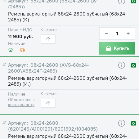
41
68х24-2600 (68х24-2600 Lw
(2485))
Ремень вариаторный 68х24-2600 зубчатый (68х24-
2485) (К)
К схеме
Цена с НДС
−
+
11 900 руб.
Наличие
Купить
41
68х24-2600 (XVS-68х24-
2600\X68х24F-2485)
Ремень вариаторный 68х24-2600 зубчатый (68х24-
2485) (И.)
К схеме
Наличие
Обратитесь к
консультанту
41
68х24-2600
(6201246/A1001291/6201592/1004085)
Ремень вариаторный 68х24-2600 зубчатый (68х24-