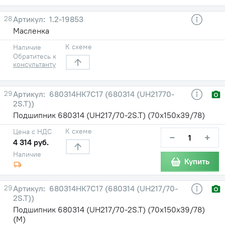
28
1.2-19853
Масленка
К схеме
Наличие
Обратитесь к
консультанту
29
680314НК7С17 (680314 (UH21770-
2S.T))
Подшипник 680314 (UH217/70-2S.T) (70х150х39/78)
К схеме
Цена с НДС
−
+
4 314 руб.
Наличие
Купить
29
680314НК7С17 (680314 (UH217/70-
2S.T))
Подшипник 680314 (UH217/70-2S.T) (70х150х39/78)
(М)