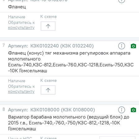
Фланец
К схеме
Наличие
Обратитесь к
консультанту
7
КЗК0102240 (КЗК 0102240)
Фланец (конус) тяг механизма регулировок аппарата
молотильного
Есиль-740,КЗС-812,Есиль-760,КЗС-1218,Есиль-750,КЗС
-10К Гомсельмаш
К схеме
Наличие
Обратитесь к
консультанту
8
КЗК0108000 (КЗК 0108000)
Вариатор барабана молотильного (ведущий блок) до
2015 г.в., Есиль-740,-760,-750/КЗС-812,-1218,-10К
Гомсельмаш
К схеме
Цена с НДС