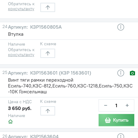
Обратитесь к
консультанту
24
КЗР1560805А
Втулка
К схеме
Наличие
Обратитесь к
консультанту
25
КЗР1563601 (КЗР 1563601)
Винт тяги рамки переходной
Есиль-740,КЗС-812,Есиль-760,КЗС-1218,Есиль-750,КЗС
-10К Гомсельмаш
К схеме
Цена с НДС
−
+
3 650 руб.
Наличие
Купить
26
КЗР1563604