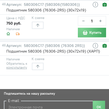
46
580306С17 (580306(1580306))
Подшипник 580306 (76306-2RS) (30х72х19)
К схеме
Цена с НДС
−
+
750 руб.
Наличие
Купить
46
580306С17 (580306 (76306 2RS))
Подшипник 580306 (76306-2RS) (30х72х19) (ХАРП)
К схеме
Наличие
Обратитесь к
консультанту
Подпишитесь на нашу рассылку
E-mail
ОК