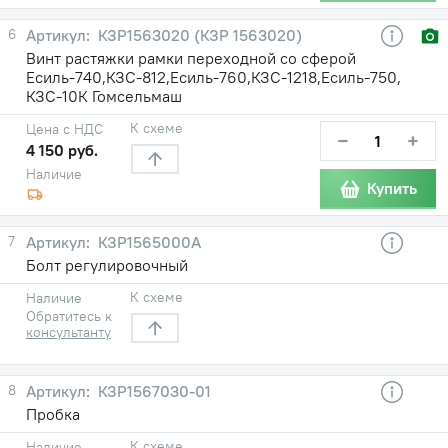
6
КЗР1563020 (КЗР 1563020)
Винт растяжки рамки переходной со сферой
Есиль-740,КЗС-812,Есиль-760,КЗС-1218,Есиль-750,
КЗС-10К Гомсельмаш
К схеме
Цена с НДС
−
+
4 150 руб.
Наличие
Купить
7
КЗР1565000А
Болт регулировочный
К схеме
Наличие
Обратитесь к
консультанту
8
КЗР1567030-01
Пробка
К схеме
Наличие