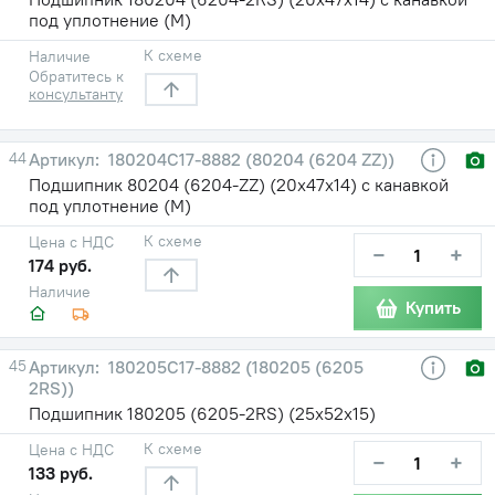
под уплотнение (М)
К схеме
Наличие
Обратитесь к
консультанту
44
180204С17-8882 (80204 (6204 ZZ))
Подшипник 80204 (6204-ZZ) (20х47х14) с канавкой
под уплотнение (М)
К схеме
Цена с НДС
−
+
174 руб.
Наличие
Купить
45
180205С17-8882 (180205 (6205
2RS))
Подшипник 180205 (6205-2RS) (25х52х15)
К схеме
Цена с НДС
−
+
133 руб.