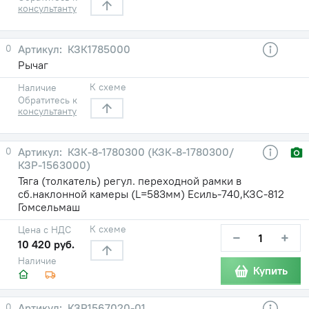
консультанту
0
КЗК1785000
Рычаг
К схеме
Наличие
Обратитесь к
консультанту
0
КЗК-8-1780300 (КЗК-8-1780300/
КЗР-1563000)
Тяга (толкатель) регул. переходной рамки в
сб.наклонной камеры (L=583мм) Есиль-740,КЗС-812
Гомсельмаш
К схеме
Цена с НДС
−
+
10 420 руб.
Наличие
Купить
0
КЗР1567020-01