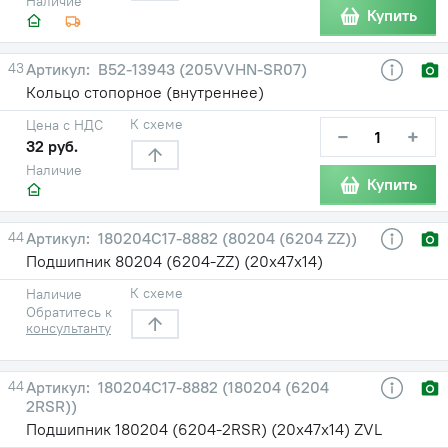
Наличие
Купить
43
В52-13943 (205VVHN-SR07)
Кольцо стопорное (внутреннее)
К схеме
Цена с НДС
−
+
32 руб.
Наличие
Купить
44
180204С17-8882 (80204 (6204 ZZ))
Подшипник 80204 (6204-ZZ) (20х47х14)
К схеме
Наличие
Обратитесь к
консультанту
44
180204С17-8882 (180204 (6204
2RSR))
Подшипник 180204 (6204-2RSR) (20х47х14) ZVL