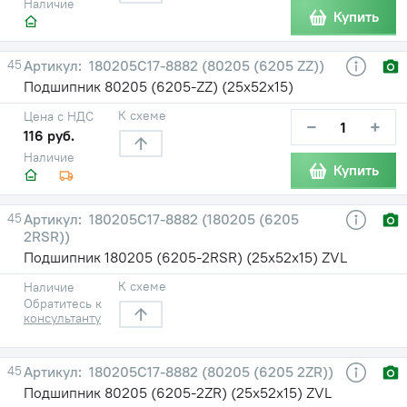
Наличие
Купить
45
180205С17-8882 (80205 (6205 ZZ))
Подшипник 80205 (6205-ZZ) (25х52х15)
К схеме
Цена с НДС
−
+
116 руб.
Наличие
Купить
45
180205С17-8882 (180205 (6205
2RSR))
Подшипник 180205 (6205-2RSR) (25х52х15) ZVL
К схеме
Наличие
Обратитесь к
консультанту
45
180205С17-8882 (80205 (6205 2ZR))
Подшипник 80205 (6205-2ZR) (25х52х15) ZVL