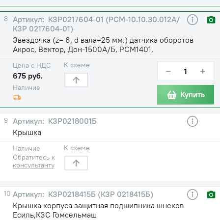
8
КЗР0217604-01 (РСМ-10.10.30.012А/
КЗР 0217604-01)
Звездочка (z= 6, d вала=25 мм.) датчика оборотов
Акрос, Вектор, Дон-1500А/Б, РСМ1401,
К схеме
Цена с НДС
−
+
675 руб.
Наличие
Купить
9
КЗР0218001Б
Крышка
К схеме
Наличие
Обратитесь к
консультанту
10
КЗР0218415Б (КЗР 0218415Б)
Крышка корпуса защитная подшипника шнеков
Есиль,КЗС Гомсельмаш