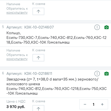
К схеме
Наличие
Обратитесь к
консультанту
5
КЗК-10-0214607
Кольцо,
Есиль-730,КЗС-7,Есиль-740,КЗС-812,Есиль-760,КЗС-12
18,Есиль-750,КЗС-10К Гомсельмаш
К схеме
Наличие
Обратитесь к
консультанту
6
КЗК-10-0218611
Звездочка (z= 7, t=38,0 d вала=35 мм.) зернового/
колосового шнека
Есиль-740,КЗС-812,Есиль-760,КЗС-1218,Есиль-750,КЗС
-10К Гомсельмаш
К схеме
Цена с НДС
−
+
3 970 руб.