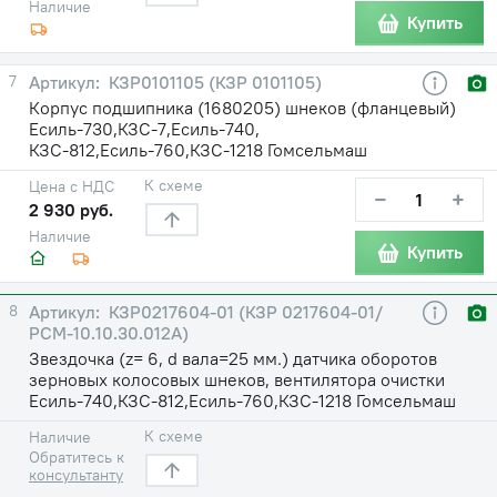
Наличие
Купить
7
КЗР0101105 (КЗР 0101105)
Корпус подшипника (1680205) шнеков (фланцевый)
Есиль-730,КЗС-7,Есиль-740,
КЗС-812,Есиль-760,КЗС-1218 Гомсельмаш
К схеме
Цена с НДС
−
+
2 930 руб.
Наличие
Купить
8
КЗР0217604-01 (КЗР 0217604-01/
РСМ-10.10.30.012А)
Звездочка (z= 6, d вала=25 мм.) датчика оборотов
зерновых колосовых шнеков, вентилятора очистки
Есиль-740,КЗС-812,Есиль-760,КЗС-1218 Гомсельмаш
К схеме
Наличие
Обратитесь к
консультанту