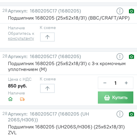
28
1680205С17 (1680205)
Подшипник 1680205 (25х62х18/31) (BBC/CRAFT/APP)
К схеме
Наличие
Обратитесь к
консультанту
28
1680205С17 (1680205)
Подшипник 1680205 (25х62х18/31) с 3-х кромочным
уплотнением (М)
К схеме
Цена с НДС
−
+
850 руб.
Наличие
Купить
28
1680205С17 (1680205 (UH
206S/H306))
Подшипник 1680205 (UH206S/H306) (25х62х18/31)
ZVL