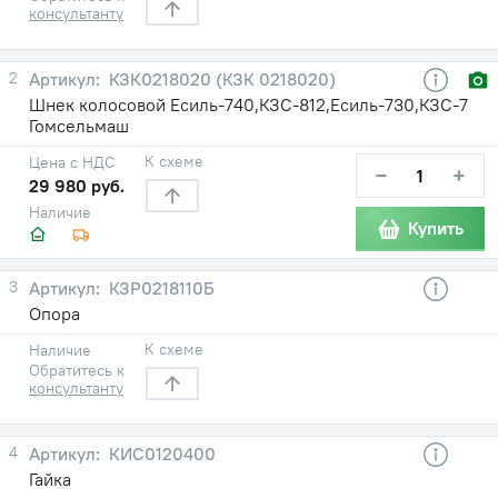
консультанту
2
КЗК0218020 (КЗК 0218020)
Шнек колосовой Есиль-740,КЗС-812,Есиль-730,КЗС-7
Гомсельмаш
К схеме
Цена с НДС
−
+
29 980 руб.
Наличие
Купить
3
КЗР0218110Б
Опора
К схеме
Наличие
Обратитесь к
консультанту
4
КИС0120400
Гайка