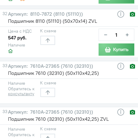
32
8110-7872 (8110 (51110))
Подшипник 8110 (51110) (50х70х14) ZVL
К схеме
Цена с НДС
−
+
547 руб.
Наличие
Купить
33
7610А-27365 (7610 (32310))
Подшипник 7610 (32310) (50х110х42,25)
К схеме
Наличие
Обратитесь к
консультанту
33
7610А-27365 (7610 (32310))
Подшипник 7610 (32310) (50х110х42,25) ZVL
К схеме
Наличие
Обратитесь к