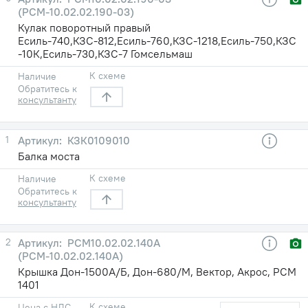
(РСМ-10.02.02.190-03)
Кулак поворотный правый
Есиль-740,КЗС-812,Есиль-760,КЗС-1218,Есиль-750,КЗС
-10К,Есиль-730,КЗС-7 Гомсельмаш
К схеме
Наличие
Обратитесь к
консультанту
1
КЗК0109010
Балка моста
К схеме
Наличие
Обратитесь к
консультанту
2
РСМ10.02.02.140А
(РСМ-10.02.02.140А)
Крышка Дон-1500А/Б, Дон-680/М, Вектор, Акрос, РСМ
1401
К схеме
Цена с НДС