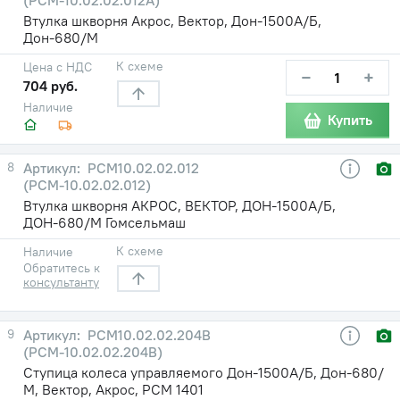
Втулка шкворня Акрос, Вектор, Дон-1500А/Б,
Дон-680/М
К схеме
Цена с НДС
−
+
704 руб.
Наличие
Купить
8
РСМ10.02.02.012
(РСМ-10.02.02.012)
Втулка шкворня АКРОС, ВЕКТОР, ДОН-1500А/Б,
ДОН-680/М Гомсельмаш
К схеме
Наличие
Обратитесь к
консультанту
9
РСМ10.02.02.204В
(РСМ-10.02.02.204В)
Ступица колеса управляемого Дон-1500А/Б, Дон-680/
М, Вектор, Акрос, РСМ 1401