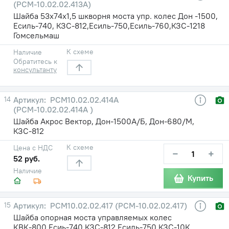
(РСМ-10.02.02.413А)
Шайба 53х74х1,5 шкворня моста упр. колес Дон -1500,
Есиль-740, КЗС-812,Есиль-750,Есиль-760,КЗС-1218
Гомсельмаш
К схеме
Наличие
Обратитесь к
консультанту
14
РСМ10.02.02.414А
(РСМ-10.02.02.414А )
Шайба Акрос Вектор, Дон-1500А/Б, Дон-680/М,
КЗС-812
К схеме
Цена с НДС
−
+
52 руб.
Наличие
Купить
15
РСМ10.02.02.417 (РСМ-10.02.02.417)
Шайба опорная моста управляемых колес
КВК-800,Есиь-740,КЗС-812,Есиль-750,КЗС-10К