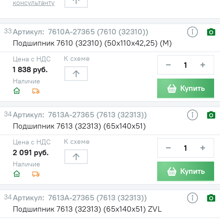
консультанту
33
7610А-27365 (7610 (32310))
Подшипник 7610 (32310) (50х110х42,25) (М)
К схеме
Цена с НДС
−
+
1 838 руб.
Наличие
Купить
34
7613А-27365 (7613 (32313))
Подшипник 7613 (32313) (65х140х51)
К схеме
Цена с НДС
−
+
2 091 руб.
Наличие
Купить
34
7613А-27365 (7613 (32313))
Подшипник 7613 (32313) (65х140х51) ZVL