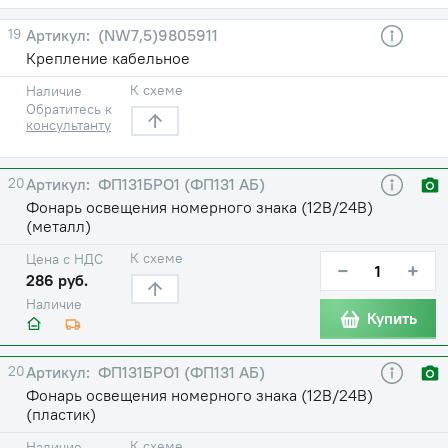
19
(NW7,5)9805911
Крепление кабельное
К схеме
Наличие
Обратитесь к
консультанту
20
ФП131БРО1 (ФП131 АБ)
Фонарь освещения номерного знака (12В/24В)
(металл)
К схеме
Цена с НДС
−
+
286 руб.
Наличие
Купить
20
ФП131БРО1 (ФП131 АБ)
Фонарь освещения номерного знака (12В/24В)
(пластик)
К схеме
Наличие