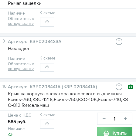
Рычаг защелки
К схеме
Наличие
Обратитесь к
консультанту
9
КЗР0208433А
Накладка
К схеме
Наличие
Обратитесь к
консультанту
10
КЗР0208441А (КЗР 0208441А)
Крышка корпуса элеватора колосового выдвижная
Есиль-760,КЗС-1218,Есиль-750,КЗС-10К,Есиль-740,КЗ
С-812 Гомсельмаш
К схеме
Цена с НДС
−
+
585 руб.
Наличие
Купить