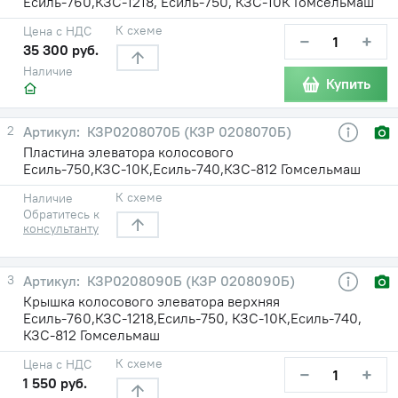
Есиль-760,КЗС-1218, Есиль-750, КЗС-10К Гомсельмаш
К схеме
Цена с НДС
−
+
35 300 руб.
Наличие
Купить
2
КЗР0208070Б (КЗР 0208070Б)
Пластина элеватора колосового
Есиль-750,КЗС-10К,Есиль-740,КЗС-812 Гомсельмаш
К схеме
Наличие
Обратитесь к
консультанту
3
КЗР0208090Б (КЗР 0208090Б)
Крышка колосового элеватора верхняя
Есиль-760,КЗС-1218,Есиль-750, КЗС-10К,Есиль-740,
КЗС-812 Гомсельмаш
К схеме
Цена с НДС
−
+
1 550 руб.