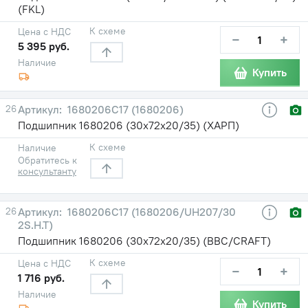
(FKL)
К схеме
Цена с НДС
−
+
5 395 руб.
Наличие
Купить
26
1680206С17 (1680206)
Подшипник 1680206 (30х72х20/35) (ХАРП)
К схеме
Наличие
Обратитесь к
консультанту
26
1680206С17 (1680206/UH207/30
2S.H.T)
Подшипник 1680206 (30х72х20/35) (BBC/CRAFT)
К схеме
Цена с НДС
−
+
1 716 руб.
Наличие
Купить