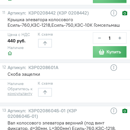
11
КЗР0208442 (КЗР 0208442)
Крышка элеватора колосового
Есиль-760,КЗС-1218,Есиль-750,КЗС-10К Гомсельмаш
К схеме
Цена с НДС
−
+
440 руб.
Наличие
Купить
12
КЗР0208601А
Скоба защелки
К схеме
Наличие
Обратитесь к
консультанту
13
КЗР0208604Б-01 (КЗР
0208604Б-01)
Вал колосового элеватора верхний (под винт
фиксатор, d=30мм, L=300мм) Есиль-760,КЗС-1218,