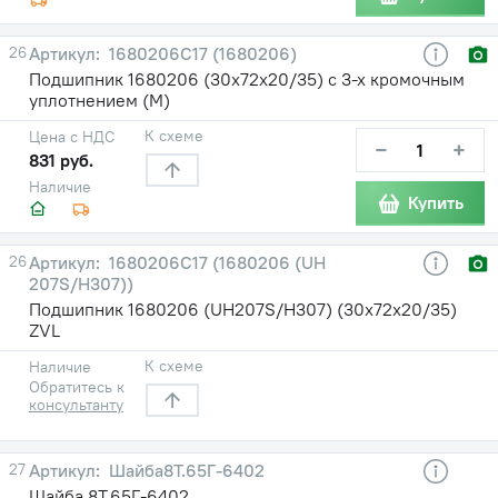
26
1680206С17 (1680206)
Подшипник 1680206 (30х72х20/35) с 3-х кромочным
уплотнением (М)
К схеме
Цена с НДС
−
+
831 руб.
Наличие
Купить
26
1680206С17 (1680206 (UH
207S/H307))
Подшипник 1680206 (UH207S/H307) (30х72х20/35)
ZVL
К схеме
Наличие
Обратитесь к
консультанту
27
Шайба8Т.65Г-6402
Шайба 8Т.65Г-6402