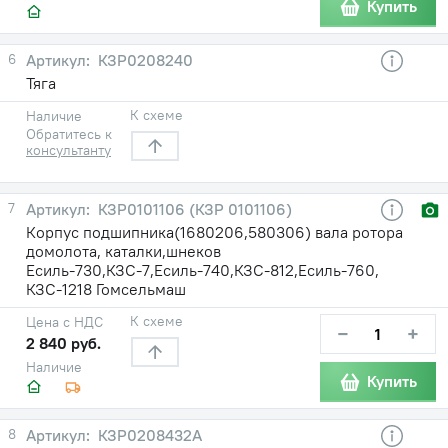
Купить
6
КЗР0208240
Тяга
К схеме
Наличие
Обратитесь к
консультанту
7
КЗР0101106 (КЗР 0101106)
Корпус подшипника(1680206,580306) вала ротора
домолота, каталки,шнеков
Есиль-730,КЗС-7,Есиль-740,КЗС-812,Есиль-760,
КЗС-1218 Гомсельмаш
К схеме
Цена с НДС
−
+
2 840 руб.
Наличие
Купить
8
КЗР0208432А