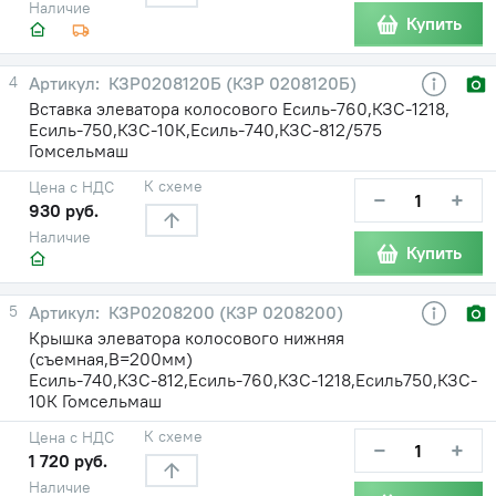
Наличие
Купить
4
КЗР0208120Б (КЗР 0208120Б)
Вставка элеватора колосового Есиль-760,КЗС-1218,
Есиль-750,КЗС-10К,Есиль-740,КЗС-812/575
Гомсельмаш
К схеме
Цена с НДС
−
+
930 руб.
Наличие
Купить
5
КЗР0208200 (КЗР 0208200)
Крышка элеватора колосового нижняя
(съемная,B=200мм)
Есиль-740,КЗС-812,Есиль-760,КЗС-1218,Есиль750,КЗС-
10К Гомсельмаш
К схеме
Цена с НДС
−
+
1 720 руб.
Наличие