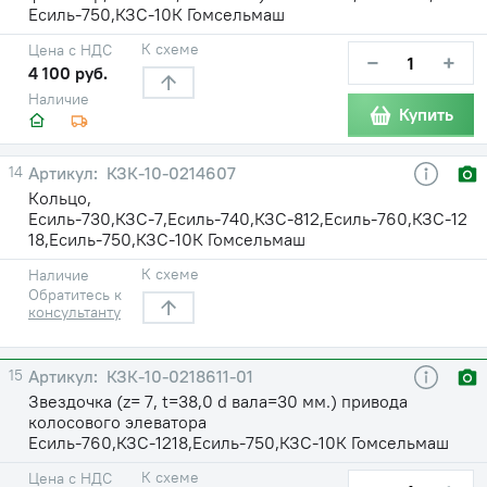
Есиль-750,КЗС-10К Гомсельмаш
К схеме
Цена с НДС
−
+
4 100 руб.
Наличие
Купить
14
КЗК-10-0214607
Кольцо,
Есиль-730,КЗС-7,Есиль-740,КЗС-812,Есиль-760,КЗС-12
18,Есиль-750,КЗС-10К Гомсельмаш
К схеме
Наличие
Обратитесь к
консультанту
15
КЗК-10-0218611-01
Звездочка (z= 7, t=38,0 d вала=30 мм.) привода
колосового элеватора
Есиль-760,КЗС-1218,Есиль-750,КЗС-10К Гомсельмаш
К схеме
Цена с НДС