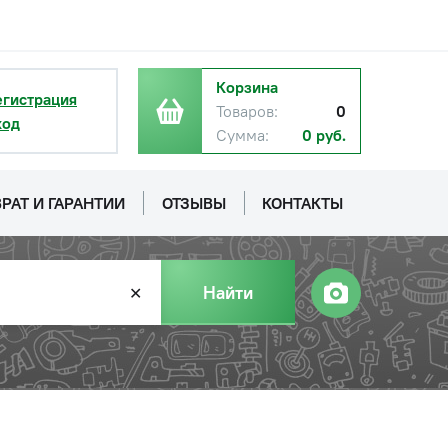
Корзина
егистрация
Товаров:
0
ход
Сумма:
0 руб.
РАТ И ГАРАНТИИ
ОТЗЫВЫ
КОНТАКТЫ
Найти
✕