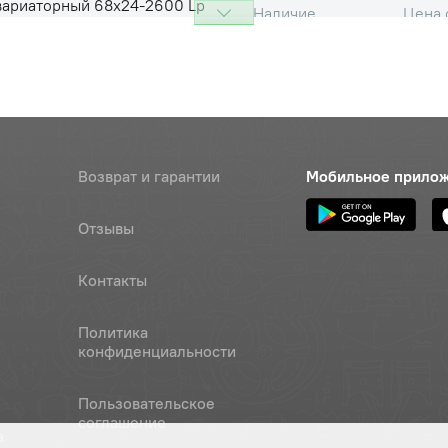
вариаторный 68х24-2600 Lp
Цена 
Наличие
й (68х24-2485 Li) KASMALANDх
15 330
вариаторный 68х24-2600
Наличие
 (68х24-2485) (Rubena)
Обратитесь к
консультанту
Возврат и гарантии
Мобильное прило
вариаторный 45х22-2600
Цена 
Наличие
8 190 
Отзывы
вариаторный 68х24-2600
Цена 
Наличие
 (68х24-2485) (К)
11 900
Контакты
вариаторный 68х24-2600
Политика
Наличие
 (68х24-2485) (И.)
конфиденциальности
Обратитесь к
консультанту
Пользовательское
соглашение
а
вариаторный 68х24-2600