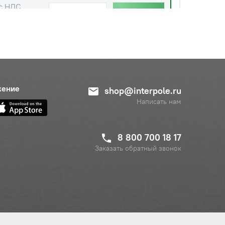
с НДС
−
+
Купить
 руб.
жение
с НДС
shop@interpole.ru
−
+
Купить
руб.
Написать нам
с НДС
−
+
Купить
8 800 700 18 17
 руб.
Заказать обратный звонок