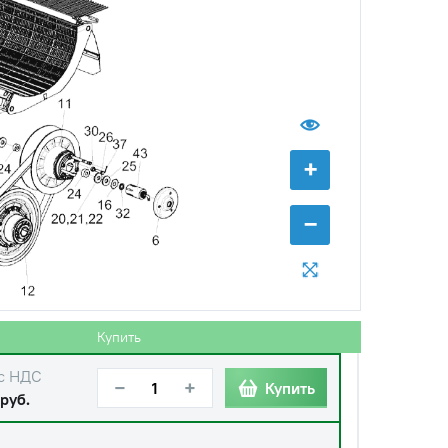
+
−
Купить
с НДС
−
+
Купить
руб.