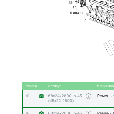
37
Шплинт4х36-397
Шплинт 
38
Масленка1.2-19853
Масленка
39
Шпонка18х11х60-
Шпонка 
23360
40
Шпонка18х11х80-
Шпонка 
23360
Номер
Артикул
Наименов
41
68х24х2600Lp-45
Ремень в
(45х22-2600)
41
68х24х2600Lp-45
Ремень 