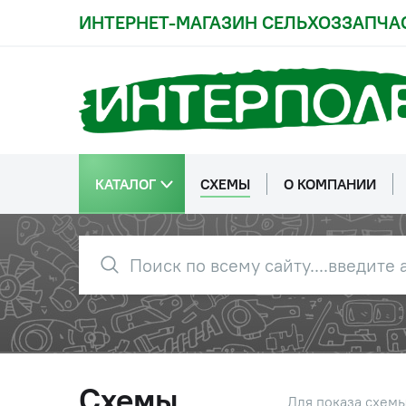
ИНТЕРНЕТ-МАГАЗИН СЕЛЬХОЗЗАПЧА
27
БолтМ6-6ех20-
Болт М6
7798
28
ГайкаМ16х1,5-6G-
Гайка М1
2526
КАТАЛОГ
СХЕМЫ
О КОМПАНИИ
29
ГайкаМ6-6G-5915
Гайка М6
30
ГайкаМ12-6G-5915
Гайка М1
31
ГайкаМ16-6G-5915
Гайка М1
Схемы
Для показа схем