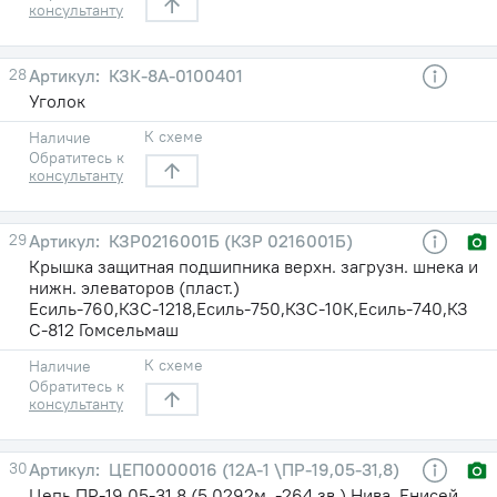
консультанту
28
КЗК-8А-0100401
Уголок
К схеме
Наличие
Обратитесь к
консультанту
29
КЗР0216001Б (КЗР 0216001Б)
Крышка защитная подшипника верхн. загрузн. шнека и
нижн. элеваторов (пласт.)
Есиль-760,КЗС-1218,Есиль-750,КЗС-10К,Есиль-740,КЗ
С-812 Гомсельмаш
К схеме
Наличие
Обратитесь к
консультанту
30
ЦЕП0000016 (12А-1 \ПР-19,05-31,8)
Цепь ПР-19,05-31,8 (5,0292м. -264 зв.) Нива, Енисей