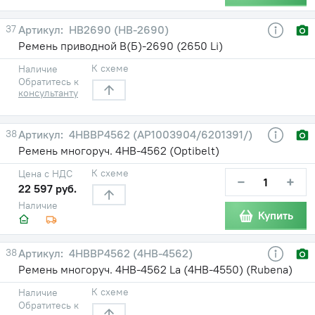
37
HB2690 (НВ-2690)
Ремень приводной В(Б)-2690 (2650 Li)
К схеме
Наличие
Обратитесь к
консультанту
38
4HBBP4562 (AP1003904/6201391/)
Ремень многоруч. 4НВ-4562 (Optibelt)
К схеме
Цена с НДС
−
+
22 597 руб.
Наличие
Купить
38
4HBBP4562 (4НВ-4562)
Ремень многоруч. 4НВ-4562 La (4НВ-4550) (Rubena)
К схеме
Наличие
Обратитесь к