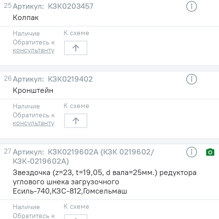
25
КЗК0203457
Колпак
К схеме
Наличие
Обратитесь к
консультанту
26
КЗК0219402
Кронштейн
К схеме
Наличие
Обратитесь к
консультанту
27
КЗК0219602А (КЗК 0219602/
КЗК-0219602А)
Звездочка (z=23, t=19,05, d вала=25мм.) редуктора
углового шнека загрузочного
Есиль-740,КЗС-812,Гомсельмаш
К схеме
Наличие
Обратитесь к