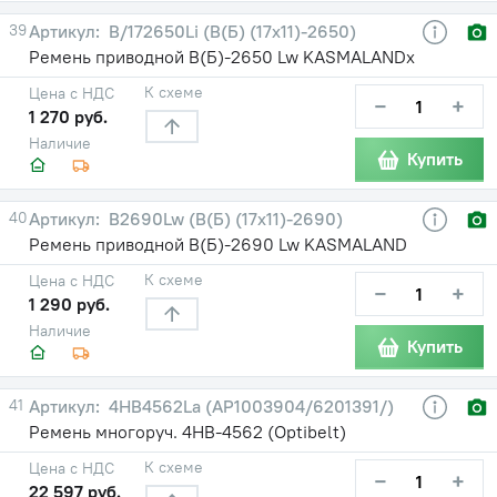
39
B/172650Li (В(Б) (17х11)-2650)
Ремень приводной В(Б)-2650 Lw KASMALANDх
К схеме
Цена с НДС
−
+
1 270 руб.
Наличие
Купить
40
B2690Lw (В(Б) (17х11)-2690)
Ремень приводной В(Б)-2690 Lw KASMALAND
К схеме
Цена с НДС
−
+
1 290 руб.
Наличие
Купить
41
4HB4562La (AP1003904/6201391/)
Ремень многоруч. 4НВ-4562 (Optibelt)
К схеме
Цена с НДС
−
+
22 597 руб.