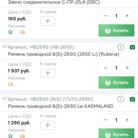
Звено соединительное С-ПР-25,4 (DBC)
К схеме
Цена с НДС
−
+
160 руб.
Наличие
Купить
37
HB2690 (НВ-2690)
Ремень приводной В(Б)-2690 (2650 Li) (Rubena)
К схеме
Цена с НДС
−
+
1 937 руб.
Наличие
Купить
37
HB2690 (В(Б) (17х11)-2690)
Ремень приводной В(Б)-2690 Lw KASMALAND
К схеме
Цена с НДС
−
+
1 290 руб.
Наличие
Купить