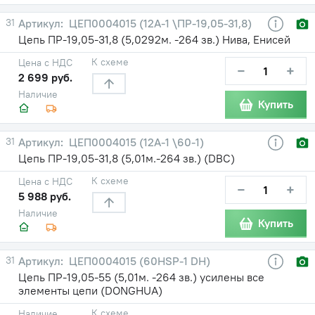
31
ЦЕП0004015 (12А-1 \ПР-19,05-31,8)
Цепь ПР-19,05-31,8 (5,0292м. -264 зв.) Нива, Енисей
К схеме
Цена с НДС
−
+
2 699 руб.
Наличие
Купить
31
ЦЕП0004015 (12А-1 \60-1)
Цепь ПР-19,05-31,8 (5,01м.-264 зв.) (DBC)
К схеме
Цена с НДС
−
+
5 988 руб.
Наличие
Купить
31
ЦЕП0004015 (60HSP-1 DH)
Цепь ПР-19,05-55 (5,01м. -264 зв.) усилены все
элементы цепи (DONGHUA)
К схеме
Наличие