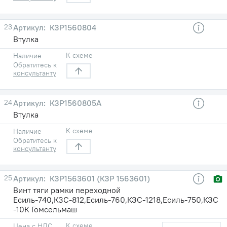
23
КЗР1560804
Втулка
К схеме
Наличие
Обратитесь к
консультанту
24
КЗР1560805А
Втулка
К схеме
Наличие
Обратитесь к
консультанту
25
КЗР1563601 (КЗР 1563601)
Винт тяги рамки переходной
Есиль-740,КЗС-812,Есиль-760,КЗС-1218,Есиль-750,КЗС
-10К Гомсельмаш
К схеме
Цена с НДС