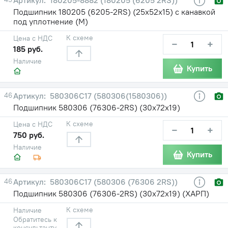
Подшипник 180205 (6205-2RS) (25х52х15) с канавкой
под уплотнение (М)
К схеме
Цена с НДС
−
+
185 руб.
Наличие
Купить
46
580306С17 (580306(1580306))
Подшипник 580306 (76306-2RS) (30х72х19)
К схеме
Цена с НДС
−
+
750 руб.
Наличие
Купить
46
580306С17 (580306 (76306 2RS))
Подшипник 580306 (76306-2RS) (30х72х19) (ХАРП)
К схеме
Наличие
Обратитесь к
консультанту