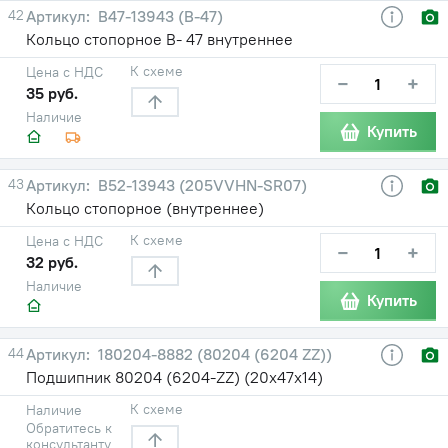
42
В47-13943 (В-47)
Кольцо стопорное В- 47 внутреннее
К схеме
Цена с НДС
−
+
35 руб.
Наличие
Купить
43
В52-13943 (205VVHN-SR07)
Кольцо стопорное (внутреннее)
К схеме
Цена с НДС
−
+
32 руб.
Наличие
Купить
44
180204-8882 (80204 (6204 ZZ))
Подшипник 80204 (6204-ZZ) (20х47х14)
К схеме
Наличие
Обратитесь к
консультанту