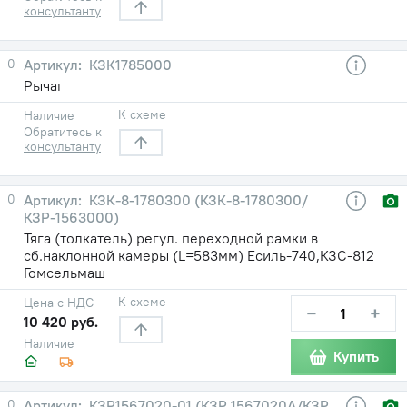
консультанту
0
КЗК1785000
Рычаг
К схеме
Наличие
Обратитесь к
консультанту
0
КЗК-8-1780300 (КЗК-8-1780300/
КЗР-1563000)
Тяга (толкатель) регул. переходной рамки в
сб.наклонной камеры (L=583мм) Есиль-740,КЗС-812
Гомсельмаш
К схеме
Цена с НДС
−
+
10 420 руб.
Наличие
Купить
0
КЗР1567020-01 (КЗР 1567020А/КЗР