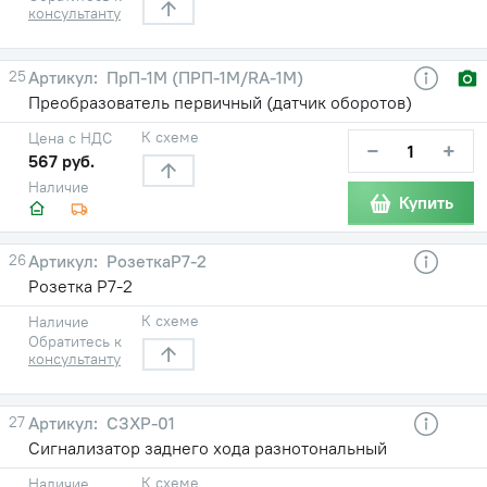
консультанту
25
ПрП-1М (ПРП-1М/RA-1M)
Преобразователь первичный (датчик оборотов)
К схеме
Цена с НДС
−
+
567 руб.
Наличие
Купить
26
РозеткаР7-2
Розетка Р7-2
К схеме
Наличие
Обратитесь к
консультанту
27
СЗХР-01
Сигнализатор заднего хода разнотональный
К схеме
Наличие