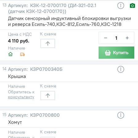
13
КЗК-12-0700170 (ДИ-321-02.1
(датчик КЗК-12-0700170))
Датчик сенсорный индуктивный блокировки выгрузки
и реверса Есиль-740,КЗС-812,Есиль-760,КЗС-1218
К схеме
Цена с НДС
−
+
4 110 руб.
Наличие
Купить
14
КЗР0700340Б
Крышка
К схеме
Наличие
Обратитесь к
консультанту
15
КЗР0700800
Хомут
К схеме
Наличие
Обратитесь к