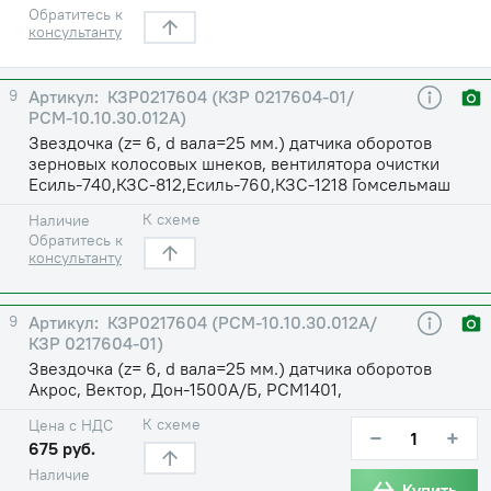
Обратитесь к
консультанту
9
КЗР0217604 (КЗР 0217604-01/
РСМ-10.10.30.012А)
Звездочка (z= 6, d вала=25 мм.) датчика оборотов
зерновых колосовых шнеков, вентилятора очистки
Есиль-740,КЗС-812,Есиль-760,КЗС-1218 Гомсельмаш
К схеме
Наличие
Обратитесь к
консультанту
9
КЗР0217604 (РСМ-10.10.30.012А/
КЗР 0217604-01)
Звездочка (z= 6, d вала=25 мм.) датчика оборотов
Акрос, Вектор, Дон-1500А/Б, РСМ1401,
К схеме
Цена с НДС
−
+
675 руб.
Наличие
Купить