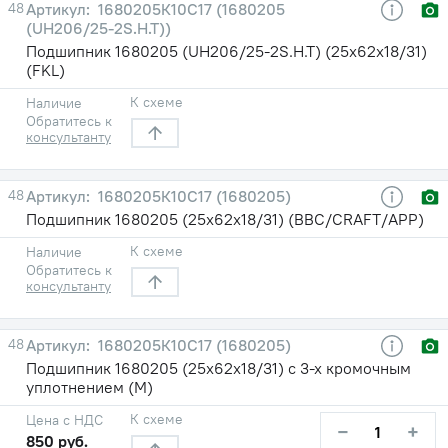
48
1680205К10С17 (1680205
(UH206/25-2S.H.T))
Подшипник 1680205 (UH206/25-2S.H.T) (25х62х18/31)
(FKL)
К схеме
Наличие
Обратитесь к
консультанту
48
1680205К10С17 (1680205)
Подшипник 1680205 (25х62х18/31) (BBC/CRAFT/APP)
К схеме
Наличие
Обратитесь к
консультанту
48
1680205К10С17 (1680205)
Подшипник 1680205 (25х62х18/31) с 3-х кромочным
уплотнением (М)
К схеме
Цена с НДС
−
+
850 руб.