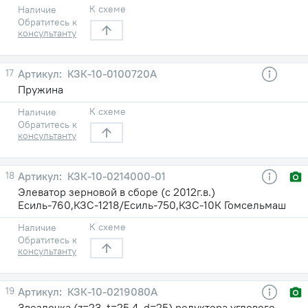
К схеме
Наличие
Обратитесь к
консультанту
17
КЗК-10-0100720А
Пружина
К схеме
Наличие
Обратитесь к
консультанту
18
КЗК-10-0214000-01
Элеватор зерновой в сборе (с 2012г.в.)
Есиль-760,КЗС-1218/Есиль-750,КЗС-10К Гомсельмаш
К схеме
Наличие
Обратитесь к
консультанту
19
КЗК-10-0219080А
Звездочка (z=23, t=25,4, d=25) редуктора углового