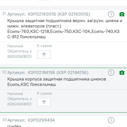
31
КЗР0216001Б (КЗР 0216001Б)
Крышка защитная подшипника верхн. загрузн. шнека и
нижн. элеваторов (пласт.)
Есиль-760,КЗС-1218,Есиль-750,КЗС-10К,Есиль-740,КЗ
С-812 Гомсельмаш
К схеме
Наличие
Обратитесь к
консультанту
32
КЗР0218415Б (КЗР 0218415Б)
Крышка корпуса защитная подшипника шнеков
Есиль,КЗС Гомсельмаш
К схеме
Наличие
Обратитесь к
консультанту
33
КЗР0299434
Шайба