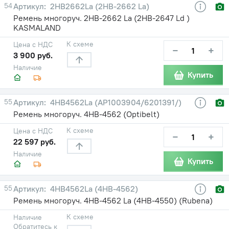
54
2HB2662La (2НВ-2662 La)
Ремень многоруч. 2НВ-2662 La (2НВ-2647 Ld )
KASMALAND
К схеме
Цена с НДС
−
+
3 900 руб.
Наличие
Купить
55
4HB4562La (AP1003904/6201391/)
Ремень многоруч. 4НВ-4562 (Optibelt)
К схеме
Цена с НДС
−
+
22 597 руб.
Наличие
Купить
55
4HB4562La (4НВ-4562)
Ремень многоруч. 4НВ-4562 La (4НВ-4550) (Rubena)
К схеме
Наличие
Обратитесь к