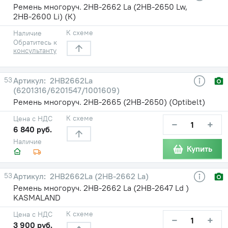
Ремень многоруч. 2НВ-2662 La (2НВ-2650 Lw,
2НВ-2600 Li) (К)
К схеме
Наличие
Обратитесь к
консультанту
53
2HB2662La
(6201316/6201547/1001609)
Ремень многоруч. 2НВ-2665 (2НВ-2650) (Optibelt)
К схеме
Цена с НДС
−
+
6 840 руб.
Наличие
Купить
53
2HB2662La (2НВ-2662 La)
Ремень многоруч. 2НВ-2662 La (2НВ-2647 Ld )
KASMALAND
К схеме
Цена с НДС
−
+
3 900 руб.