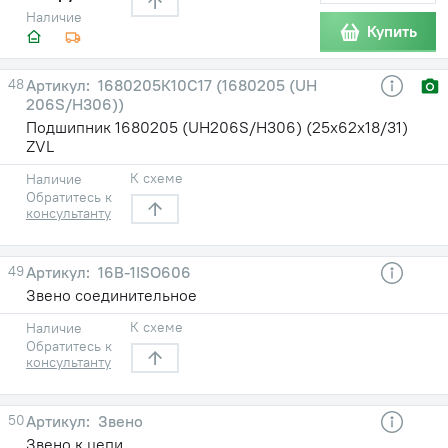
Наличие
Купить
48
1680205К10С17 (1680205 (UH
206S/H306))
Подшипник 1680205 (UH206S/H306) (25х62х18/31)
ZVL
К схеме
Наличие
Обратитесь к
консультанту
49
16B-1ISO606
Звено соединительное
К схеме
Наличие
Обратитесь к
консультанту
50
Звено
Звено к цепи