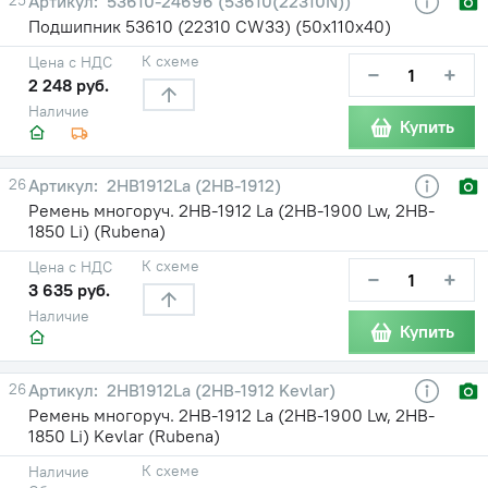
53610-24696 (53610(22310N))
Подшипник 53610 (22310 CW33) (50х110х40)
К схеме
Цена с НДС
−
+
2 248 руб.
Наличие
Купить
26
2HB1912La (2НВ-1912)
Ремень многоруч. 2НВ-1912 La (2НВ-1900 Lw, 2HB-
1850 Li) (Rubena)
К схеме
Цена с НДС
−
+
3 635 руб.
Наличие
Купить
26
2HB1912La (2НВ-1912 Kevlar)
Ремень многоруч. 2НВ-1912 La (2НВ-1900 Lw, 2HB-
1850 Li) Kevlar (Rubena)
К схеме
Наличие