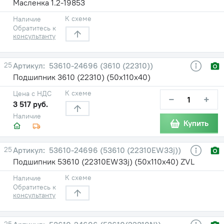
Масленка 1.2-19853
К схеме
Наличие
Обратитесь к
консультанту
25
53610-24696 (3610 (22310))
Подшипник 3610 (22310) (50х110х40)
К схеме
Цена с НДС
−
+
3 517 руб.
Наличие
Купить
25
53610-24696 (53610 (22310EW33j))
Подшипник 53610 (22310EW33j) (50х110х40) ZVL
К схеме
Наличие
Обратитесь к
консультанту
25