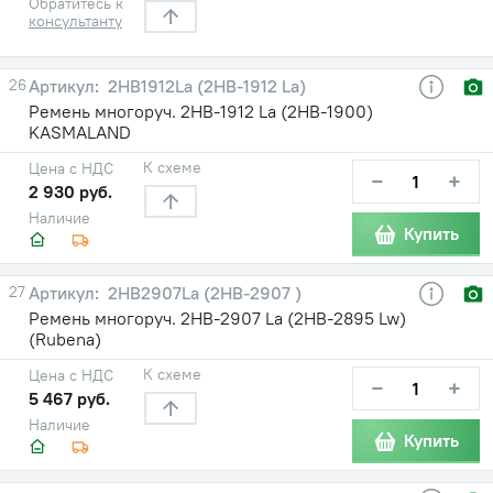
Обратитесь к
консультанту
26
2HB1912La (2НВ-1912 La)
Ремень многоруч. 2НВ-1912 La (2НВ-1900)
KASMALAND
К схеме
Цена с НДС
−
+
2 930 руб.
Наличие
Купить
27
2HB2907La (2НВ-2907 )
Ремень многоруч. 2НВ-2907 La (2НВ-2895 Lw)
(Rubena)
К схеме
Цена с НДС
−
+
5 467 руб.
Наличие
Купить