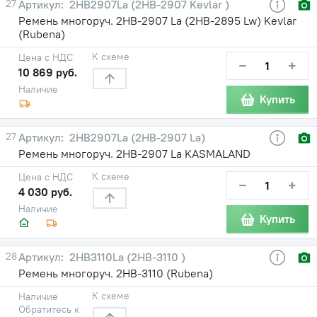
27
2HB2907La (2НВ-2907 Kevlar )
Ремень многоруч. 2НВ-2907 La (2НВ-2895 Lw) Kevlar
(Rubena)
К схеме
Цена с НДС
−
+
10 869 руб.
Наличие
Купить
27
2HB2907La (2НВ-2907 La)
Ремень многоруч. 2НВ-2907 La KASMALAND
К схеме
Цена с НДС
−
+
4 030 руб.
Наличие
Купить
28
2HB3110La (2НВ-3110 )
Ремень многоруч. 2НВ-3110 (Rubena)
К схеме
Наличие
Обратитесь к