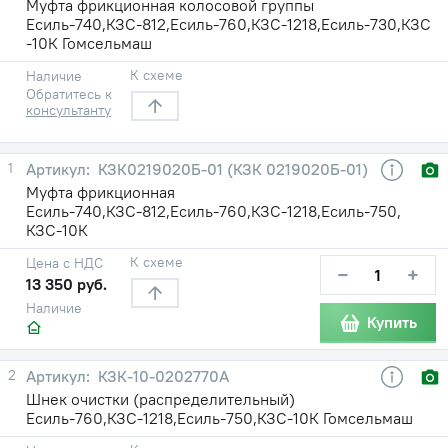
Муфта фрикционная колосовой группы
Есиль-740,КЗС-812,Есиль-760,КЗС-1218,Есиль-730,КЗС
-10К Гомсельмаш
К схеме
Наличие
Обратитесь к
консультанту
1
КЗК0219020Б-01 (КЗК 0219020Б-01)
Муфта фрикционная
Есиль-740,КЗС-812,Есиль-760,КЗС-1218,Есиль-750,
КЗС-10К
К схеме
Цена с НДС
−
+
13 350 руб.
Наличие
Купить
2
КЗК-10-0202770А
Шнек очистки (распределительный)
Есиль-760,КЗС-1218,Есиль-750,КЗС-10К Гомсельмаш