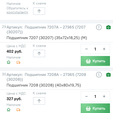
К схеме
Наличие
Обратитесь к
консультанту
29
Подшипник 7207А – 27365 (7207
(30207))
Подшипник 7207 (30207) (35х72х18,25) (М)
К схеме
Цена с НДС
−
+
402 руб.
Наличие
Купить
30
Подшипник 7208А – 27365 (7208
(30208))
Подшипник 7208 (30208) (40х80х19,75)
К схеме
Цена с НДС
−
+
327 руб.
Наличие
Купить