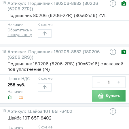
18
Подшипник 180206-8882 (80206
(6206 2ZR))
Подшипник 80206 (6206-2ZR) (30х62х16) ZVL
К схеме
Наличие
Обратитесь к
консультанту
18
Подшипник 180206-8882 (180206
(6206 2RS))
Подшипник 180206 (6206-2RS) (30х62х16) с канавкой
под уплотнение (М)
К схеме
Цена с НДС
−
+
258 руб.
Наличие
Купить
19
Шайба 10Т 65Г-6402
Шайба 10Т 65Г-6402
К схеме
Наличие