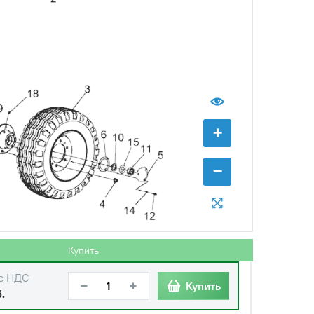
+
−
Купить
с НДС
−
+
Купить
.