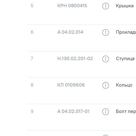
5
КРН 0800415
Крышка
6
А 04.02.014
Проклад
7
Н.130.02.201-02
Ступица
8
КЛ 0109606
Кольцо
9
А 04.02.017-01
Болт пер