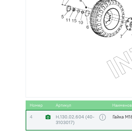
0
КЗК 1590010А-06
Тележка
1
КЗК 1591010А-02
Рама в с
2
КЗК 1592300
Балка га
3
КЛ 0109500
Колесо
Номер
Артикул
Наименов
4
Н.130.02.604 (40-
Гайка М1
3103017)