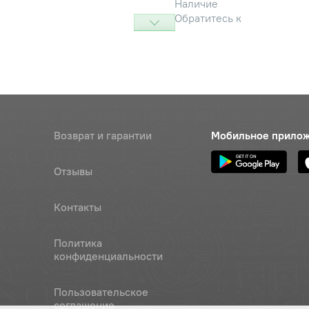
Наличие
Обратитесь к
консультанту
Наличие
Обратитесь к
консультанту
-6eх16-7796
Наличие
Возврат и гарантии
Мобильное прило
Обратитесь к
консультанту
Отзывы
2-6eх30-7796
Наличие
Обратитесь к
Контакты
консультанту
Политика
Т.65Г-6402
Наличие
конфиденциальности
Обратитесь к
консультанту
Пользовательское
24.01 – 11371
Наличие
соглашение