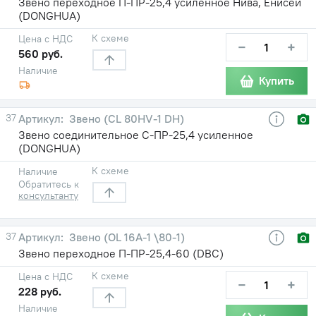
Звено переходное П-ПР-25,4 усиленное Нива, Енисей
(DONGHUA)
К схеме
Цена с НДС
−
+
560 руб.
Наличие
Купить
37
Звено (CL 80HV-1 DH)
Звено соединительное С-ПР-25,4 усиленное
(DONGHUA)
К схеме
Наличие
Обратитесь к
консультанту
37
Звено (OL 16А-1 \80-1)
Звено переходное П-ПР-25,4-60 (DBC)
К схеме
Цена с НДС
−
+
228 руб.
Наличие