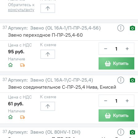
Обратитесь к
консультанту
37
Звено (OL 16A-1/П-ПР-25,4-56)
Звено переходное П-ПР-25,4-60
К схеме
Цена с НДС
−
+
95 руб.
Наличие
Купить
37
Звено (CL 16A-1\С-ПР-25,4)
Звено соединительное С-ПР-25,4 Нива, Енисей
К схеме
Цена с НДС
−
+
61 руб.
Наличие
Купить
37
Звено (OL 80HV-1 DH)