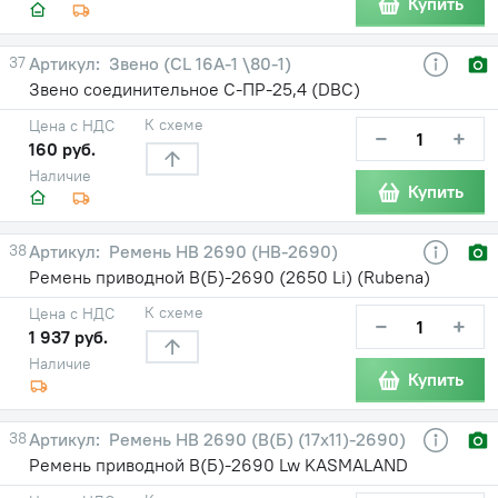
Купить
37
Звено (CL 16A-1 \80-1)
Звено соединительное С-ПР-25,4 (DBC)
К схеме
Цена с НДС
−
+
160 руб.
Наличие
Купить
38
Ремень HB 2690 (НВ-2690)
Ремень приводной В(Б)-2690 (2650 Li) (Rubena)
К схеме
Цена с НДС
−
+
1 937 руб.
Наличие
Купить
38
Ремень HB 2690 (В(Б) (17х11)-2690)
Ремень приводной В(Б)-2690 Lw KASMALAND