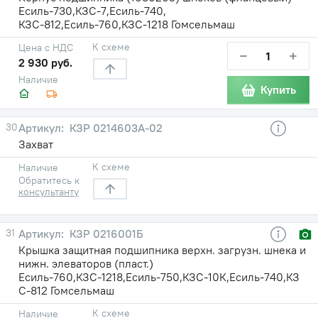
Есиль-730,КЗС-7,Есиль-740,
КЗС-812,Есиль-760,КЗС-1218 Гомсельмаш
К схеме
Цена с НДС
−
+
2 930 руб.
Наличие
Купить
30
КЗР 0214603А-02
Захват
К схеме
Наличие
Обратитесь к
консультанту
31
КЗР 0216001Б
Крышка защитная подшипника верхн. загрузн. шнека и
нижн. элеваторов (пласт.)
Есиль-760,КЗС-1218,Есиль-750,КЗС-10К,Есиль-740,КЗ
С-812 Гомсельмаш
К схеме
Наличие