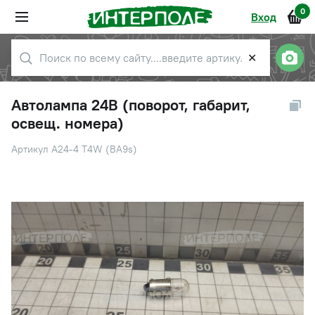
0
Вход
✕
Автолампа 24В (поворот, габарит,
освещ. номера)
Артикул А24-4 T4W (BA9s)