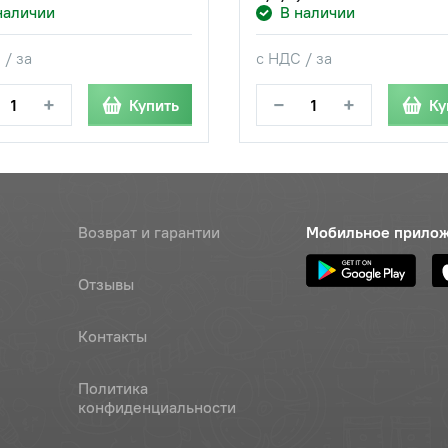
наличии
В наличии
 / за
с НДС / за
+
−
+
Купить
Ку
Возврат и гарантии
Мобильное прило
Отзывы
Контакты
Политика
конфиденциальности