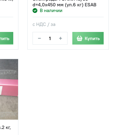
d=4,0х450 мм (уп.6 кг) ESAB
В наличии
с НДС / за
−
+
пить
Купить
2 кг,