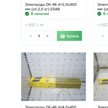
Электроды ОК-46 d=2,0х300
Элект
мм (уп.2,0 кг) ESAB
мм (у
В наличии
В 
с НДС / за
с НДС
−
+
−
Купить
Электроды ОК-46 d=4,0х450
Элект