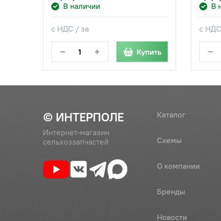
В наличии
В 
с НДС / за
с НДС
−
+
−
Купить
© ИНТЕРПОЛЕ
Каталог
Интернет-магазин
Схемы
сельхоззапчастей
О компании
Бренды
Новости