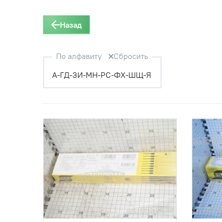
Назад
По алфавиту
Сбросить
А-Г
Д-З
И-М
Н-Р
С-Ф
Х-Ш
Щ-Я