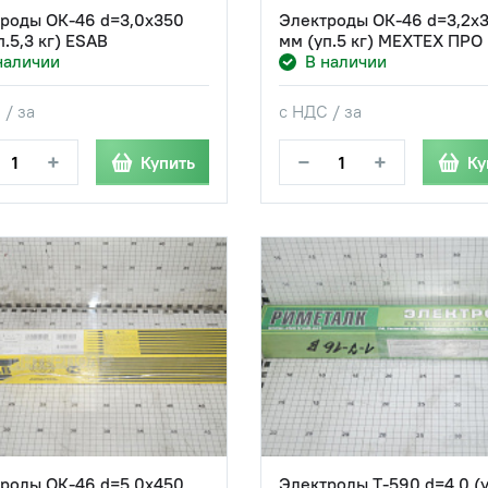
роды ОК-46 d=3,0х350
Электроды ОК-46 d=3,2х
п.5,3 кг) ESAB
мм (уп.5 кг) МЕХТЕХ ПРО
наличии
В наличии
 / за
с НДС / за
+
−
+
Купить
Ку
роды ОК-46 d=5,0х450
Электроды Т-590 d=4,0 (уп