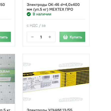
350
Электроды ОК-46 d=4,0х400
мм (уп.5 кг) МЕХТЕХ ПРО
В наличии
с НДС / за
−
+
пить
Купить
.5 кг,
Электроды УОНИИ 13/55