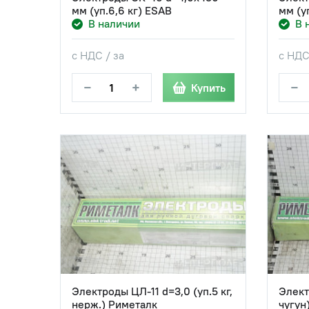
мм (уп.6,6 кг) ESAB
мм (у
В наличии
В 
с НДС / за
с НДС
−
+
−
Купить
Электроды ЦЛ-11 d=3,0 (уп.5 кг,
Элект
нерж.) Риметалк
чугун