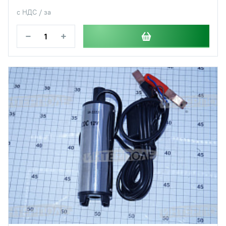
с НДС / за
−
+