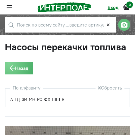
0
Вход
✕
Насосы перекачки топлива
Назад
По алфавиту
Сбросить
А-Г
Д-З
И-М
Н-Р
С-Ф
Х-Ш
Щ-Я