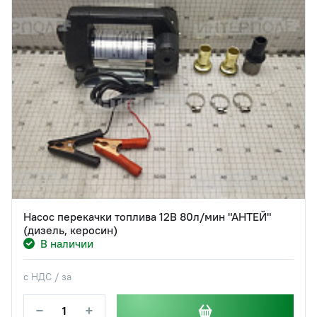
Насос перекачки топлива 12В 80л/мин "АНТЕЙ"
(дизель, керосин)
В наличии
с НДС / за
−
+