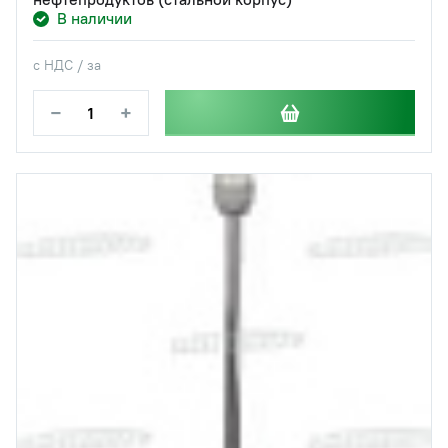
В наличии
с НДС / за
−
+