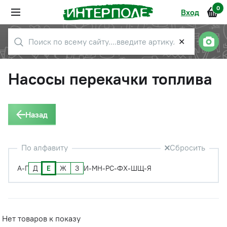
0
Вход
✕
Насосы перекачки топлива
Назад
По алфавиту
Сбросить
Д
Е
Ж
З
А-Г
И-М
Н-Р
С-Ф
Х-Ш
Щ-Я
Нет товаров к показу