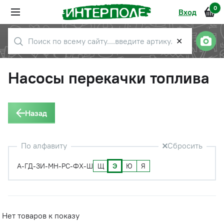
0
Вход
✕
Насосы перекачки топлива
Назад
По алфавиту
Сбросить
Щ
Э
Ю
Я
А-Г
Д-З
И-М
Н-Р
С-Ф
Х-Ш
Нет товаров к показу