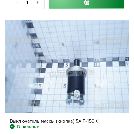
−
+
Выключатель массы (кнопка) 5А Т-150К
В наличии