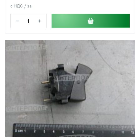
с НДС / за
−
+