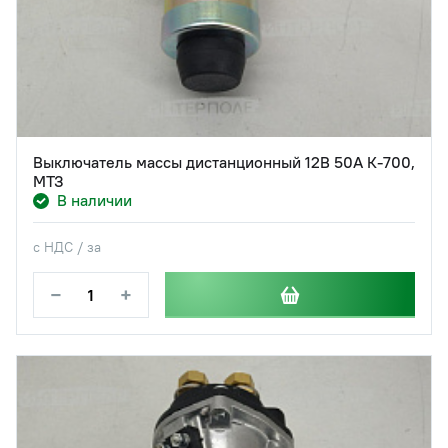
Выключатель массы дистанционный 12В 50А К-700,
МТЗ
В наличии
с НДС / за
−
+