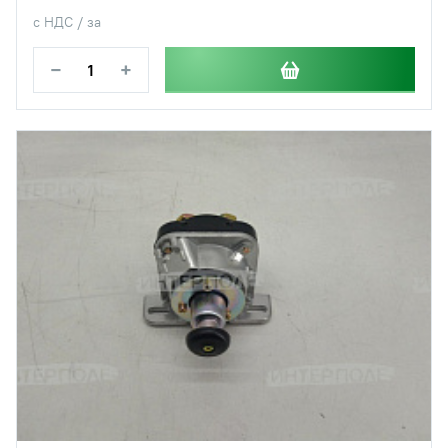
с НДС / за
−
+