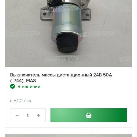
Выключатель массы дистанционный 24В 50А
(-744), МАЗ
В наличии
с НДС / за
−
+