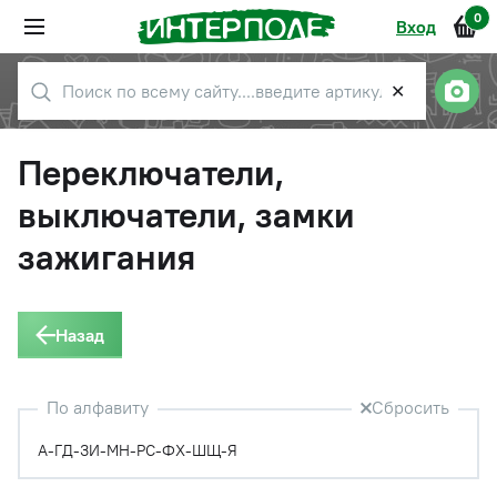
0
Вход
✕
Переключатели,
выключатели, замки
зажигания
Назад
По алфавиту
Сбросить
А-Г
Д-З
И-М
Н-Р
С-Ф
Х-Ш
Щ-Я