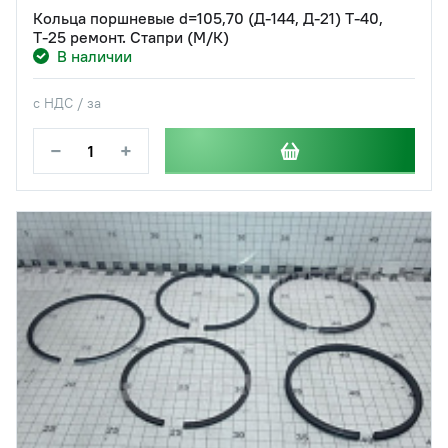
Кольца поршневые d=105,70 (Д-144, Д-21) Т-40,
Т-25 ремонт. Стапри (М/К)
В наличии
с НДС / за
−
+