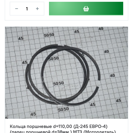
−
+
Кольца поршневые d=110,00 (Д-245 ЕВРО-4)
(палец поршневой d=38мм.) МТЗ (Мотордеталь)