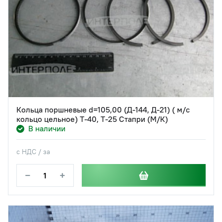
Кольца поршневые d=105,00 (Д-144, Д-21) ( м/с
кольцо цельное) Т-40, Т-25 Стапри (М/К)
В наличии
с НДС / за
−
+