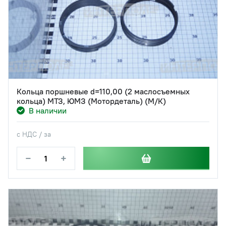
Кольца поршневые d=110,00 (2 маслосъемных
кольца) МТЗ, ЮМЗ (Мотордеталь) (М/К)
В наличии
с НДС / за
−
+