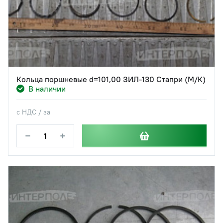
Кольца поршневые d=101,00 ЗИЛ-130 Стапри (М/К)
В наличии
с НДС / за
−
+