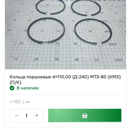
Кольца поршневые d=110,00 (Д-240) МТЗ-80 (КМЗ)
(П/К)
В наличии
с НДС / за
−
+