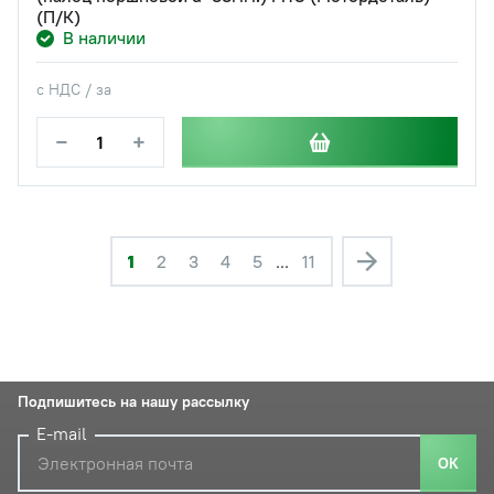
(П/К)
В наличии
с НДС / за
−
+
1
2
3
4
5
...
11
Подпишитесь на нашу рассылку
E-mail
ОК