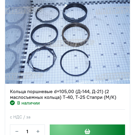
Кольца поршневые d=105,00 (Д-144, Д-21) (2
маслосъемных кольца) Т-40, Т-25 Стапри (М/К)
В наличии
с НДС / за
−
+