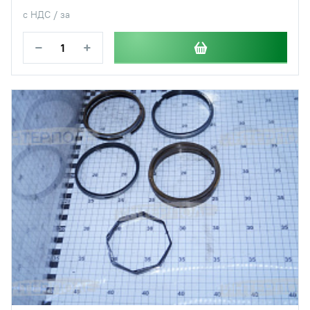
с НДС / за
−
+