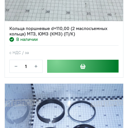
Кольца поршневые d=110,00 (2 маслосъемных
кольца) МТЗ, ЮМЗ (КМЗ) (П/К)
В наличии
с НДС / за
−
+