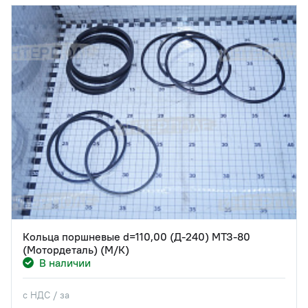
Кольца поршневые d=110,00 (Д-240) МТЗ-80
(Мотордеталь) (М/К)
В наличии
с НДС / за