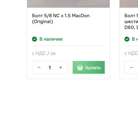
Болт 5/8 NC х 1.5 MacDon
Болт 5
(Original)
шести
D60, 
В наличии
В 
с НДС / за
с НДС
−
+
−
Купить