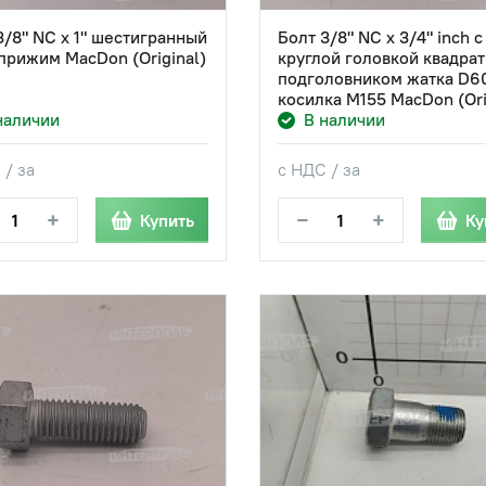
3/8" NC х 1" шестигранный
Болт 3/8" NC х 3/4" inch с
 прижим MacDon (Original)
круглой головкой квадра
подголовником жатка D6
косилка M155 MacDon (Ori
наличии
В наличии
 / за
с НДС / за
+
−
+
Купить
Ку