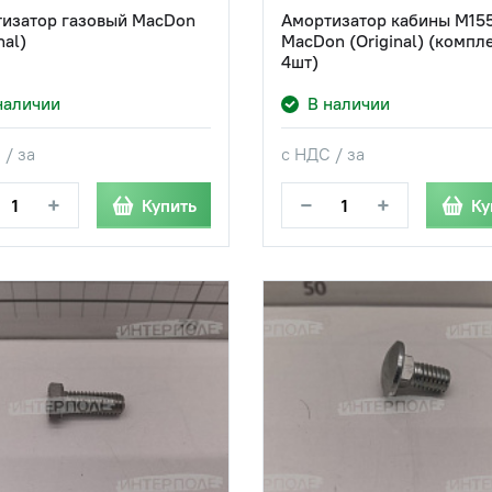
изатор газовый MacDon
Амортизатор кабины M15
nal)
MacDon (Original) (компл
4шт)
наличии
В наличии
 / за
с НДС / за
+
−
+
Купить
Ку