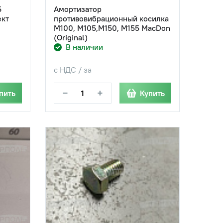
5
Амортизатор
ект
противовибрационный косилка
M100, M105,M150, M155 MacDon
(Original)
В наличии
с НДС / за
−
+
пить
Купить