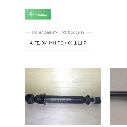
Назад
По алфавиту
Сбросить
А-Г
Д-З
И-М
Н-Р
С-Ф
Х-Ш
Щ-Я