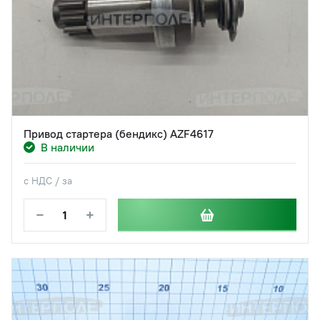
Привод стартера (бендикс) AZF4617
В наличии
с НДС / за
−
+