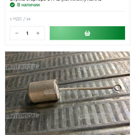
В наличии
с НДС / за
−
+