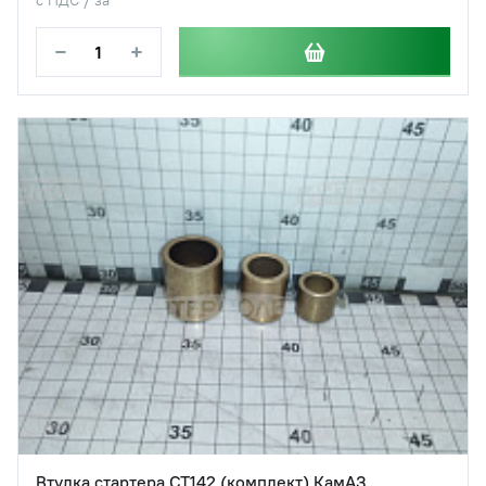
−
+
Втулка стартера СТ142 (комплект) КамАЗ