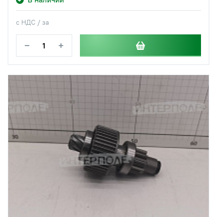
с НДС / за
−
+