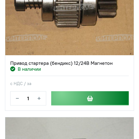
Привод стартера (бендикс) 12/24В Магнетон
В наличии
с НДС / за
−
+