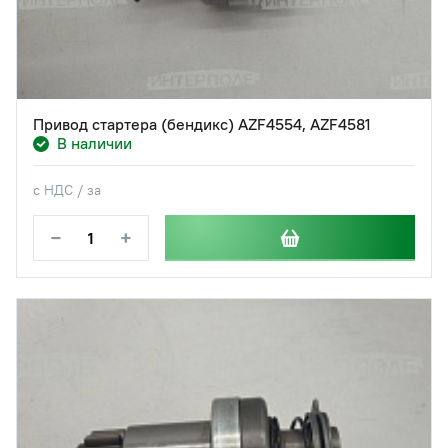
Привод стартера (бендикс) AZF4554, AZF4581
В наличии
с НДС / за
−
+