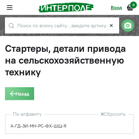
0
Вход
✕
Стартеры, детали привода
на сельскохозяйственную
технику
Назад
По алфавиту
Сбросить
А-Г
Д-З
И-М
Н-Р
С-Ф
Х-Ш
Щ-Я