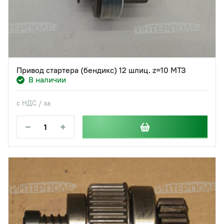
Привод стартера (бендикс) 12 шлиц. z=10 МТЗ
В наличии
с НДС / за
−
+