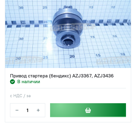
Привод стартера (бендикс) AZJ3367, AZJ3436
В наличии
с НДС / за
−
+