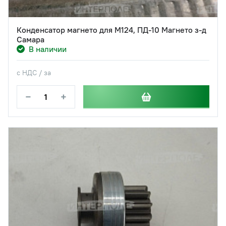
Конденсатор магнето для М124, ПД-10 Магнето з-д
Самара
В наличии
с НДС / за
−
+