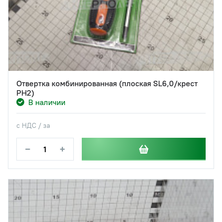
Отвертка комбинированная (плоская SL6,0/крест
PH2)
В наличии
с НДС / за
−
+