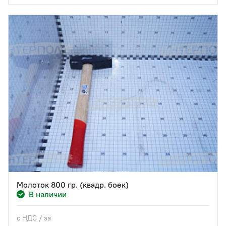
Молоток 800 гр. (квадр. боек)
В наличии
с НДС / за