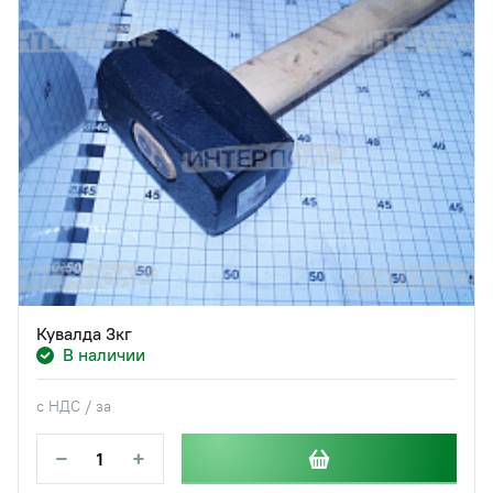
Кувалда 3кг
В наличии
с НДС / за
−
+