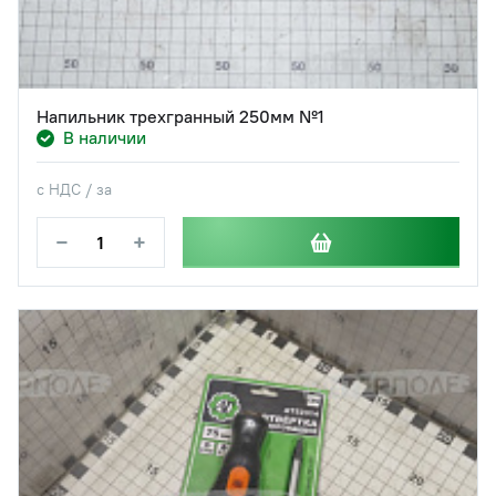
Напильник трехгранный 250мм №1
В наличии
с НДС / за
−
+