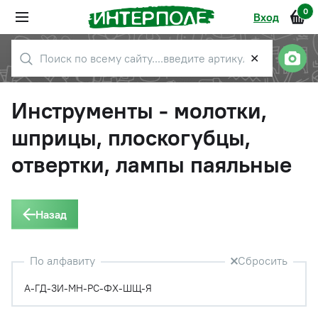
0
Вход
✕
Инструменты - молотки,
шприцы, плоскогубцы,
отвертки, лампы паяльные
Назад
По алфавиту
Сбросить
А-Г
Д-З
И-М
Н-Р
С-Ф
Х-Ш
Щ-Я