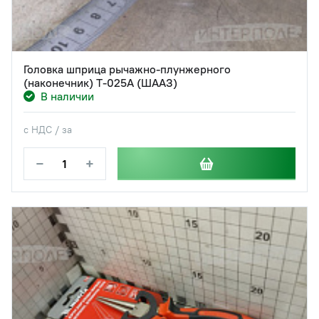
Головка шприца рычажно-плунжерного
(наконечник) Т-025А (ШААЗ)
В наличии
с НДС / за
−
+