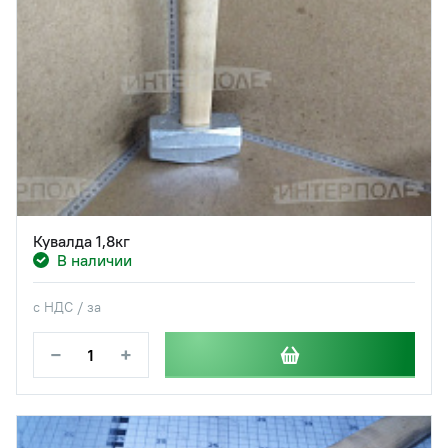
Кувалда 1,8кг
В наличии
с НДС / за
−
+