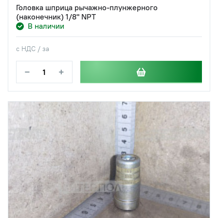
Головка шприца рычажно-плунжерного
(наконечник) 1/8" NPT
В наличии
с НДС / за
−
+