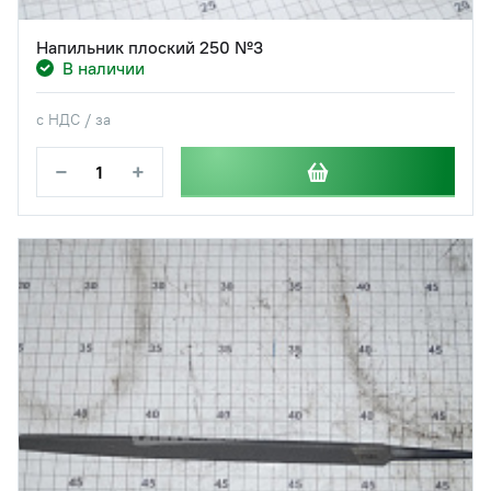
Напильник плоский 250 №3
В наличии
с НДС / за
−
+