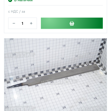
с НДС / за
−
+