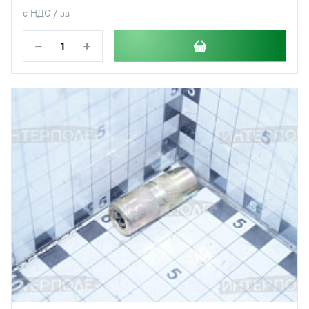
с НДС / за
−
+