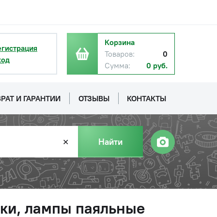
Корзина
егистрация
Товаров:
0
ход
Сумма:
0 руб.
РАТ И ГАРАНТИИ
ОТЗЫВЫ
КОНТАКТЫ
Найти
✕
тки, лампы паяльные