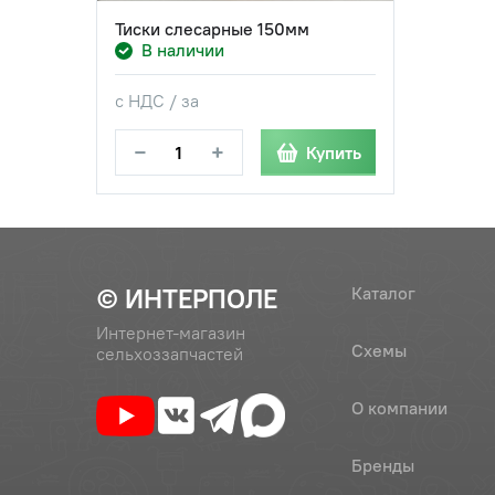
Тиски слесарные 150мм
В наличии
с НДС / за
−
+
Купить
© ИНТЕРПОЛЕ
Каталог
Интернет-магазин
Схемы
сельхоззапчастей
О компании
Бренды