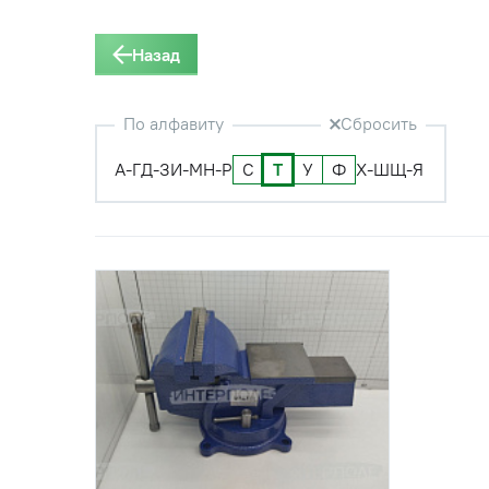
Назад
По алфавиту
Сбросить
А-Г
Д-З
И-М
Н-Р
С
Т
У
Ф
Х-Ш
Щ-Я