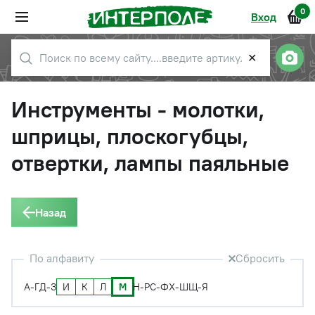
0
Вход
✕
Инструменты - молотки,
шприцы, плоскогубцы,
отвертки, лампы паяльные
Назад
По алфавиту
Сбросить
И
К
Л
М
А-Г
Д-З
Н-Р
С-Ф
Х-Ш
Щ-Я