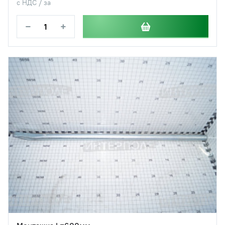
с НДС / за
−
+