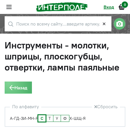
0
Вход
✕
Инструменты - молотки,
шприцы, плоскогубцы,
отвертки, лампы паяльные
Назад
По алфавиту
Сбросить
С
Т
У
Ф
А-Г
Д-З
И-М
Н-Р
Х-Ш
Щ-Я