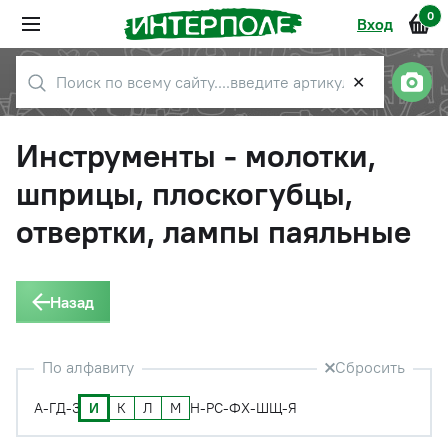
0
Вход
✕
Инструменты - молотки,
шприцы, плоскогубцы,
отвертки, лампы паяльные
Назад
По алфавиту
Сбросить
И
К
Л
М
А-Г
Д-З
Н-Р
С-Ф
Х-Ш
Щ-Я