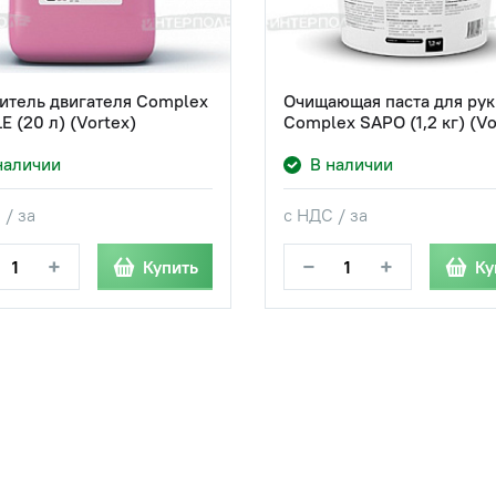
итель двигателя Complex
Очищающая паста для рук
E (20 л) (Vortex)
Complex SAPO (1,2 кг) (Vo
наличии
В наличии
 / за
с НДС / за
+
−
+
Купить
Ку