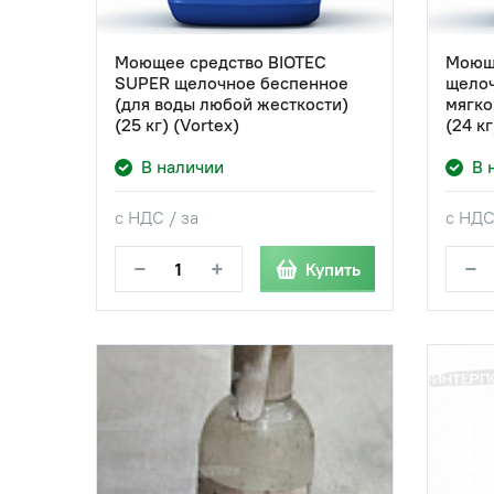
Моющее средство BIOTEC
Моюще
SUPER щелочное беспенное
щелоч
(для воды любой жесткости)
мягко
(25 кг) (Vortex)
(24 кг
В наличии
В 
с НДС / за
с НДС
−
+
−
Купить