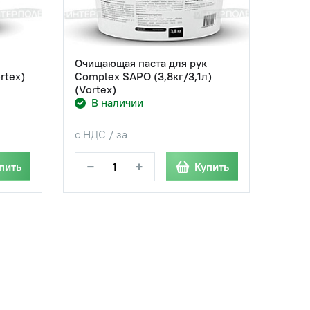
Очищающая паста для рук
rtex)
Complex SAPO (3,8кг/3,1л)
(Vortex)
В наличии
с НДС / за
−
+
пить
Купить