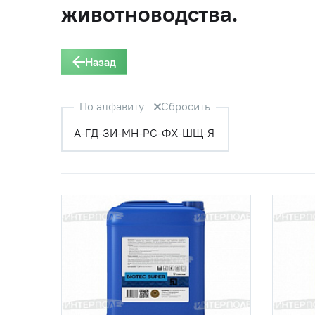
животноводства.
Назад
По алфавиту
Сбросить
А-Г
Д-З
И-М
Н-Р
С-Ф
Х-Ш
Щ-Я