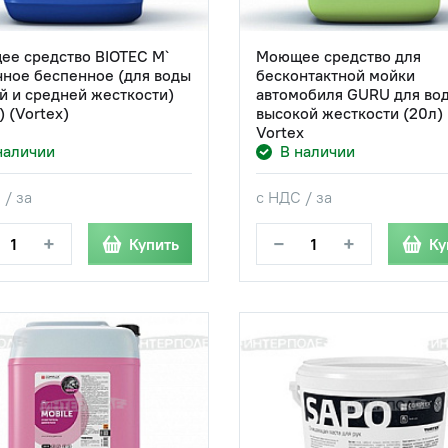
е средство BIOTEC М`
Моющее средство для
ное беспенное (для воды
бесконтактной мойки
й и средней жесткости)
автомобиля GURU для во
) (Vortex)
высокой жесткости (20л)
Vortex
наличии
В наличии
 / за
с НДС / за
+
−
+
Купить
Ку