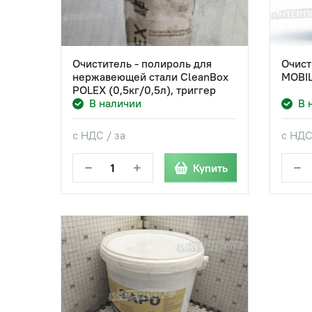
Очиститель - полироль для
Очист
нержавеющей стали CleanBox
MOBIL
POLEX (0,5кг/0,5л), триггер
В наличии
В 
с НДС / за
с НДС
−
+
−
Купить