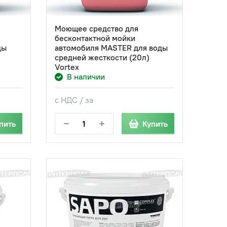
Моющее средство для
бесконтактной мойки
ды
автомобиля MASTER для воды
средней жесткости (20л)
Vortex
В наличии
с НДС / за
−
+
пить
Купить