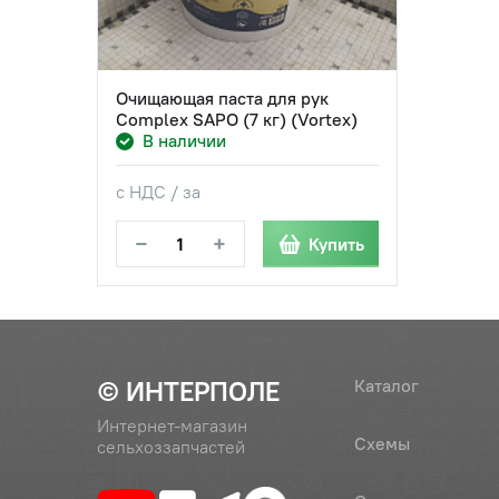
Очищающая паста для рук
Complex SAPO (7 кг) (Vortex)
В наличии
с НДС / за
−
+
Купить
© ИНТЕРПОЛЕ
Каталог
Интернет-магазин
Схемы
сельхоззапчастей