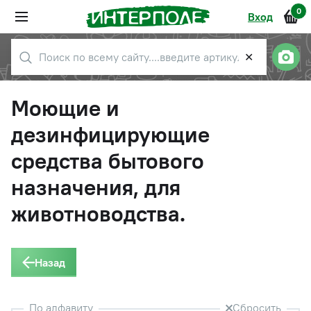
0
Вход
✕
Моющие и
дезинфицирующие
средства бытового
назначения, для
животноводства.
Назад
По алфавиту
Сбросить