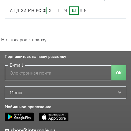
Х
Ц
Ч
Ш
А-Г
Д-З
И-М
Н-Р
С-Ф
Щ-Я
Нет товаров к показу
Подпишитесь на нашу рассылку
E-mail
ОК
Меню
Мобильное приложение
shop@interpole.ru