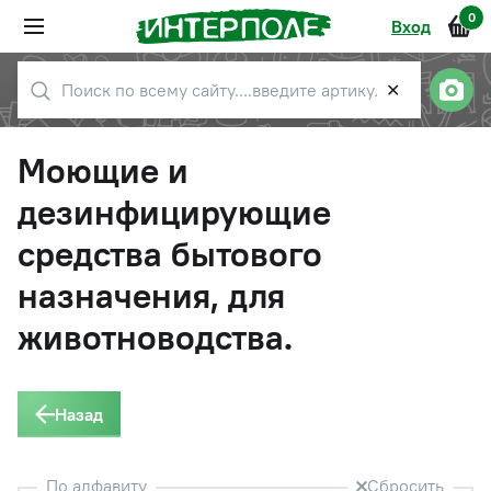
0
Вход
✕
Моющие и
дезинфицирующие
средства бытового
назначения, для
животноводства.
Назад
По алфавиту
Сбросить