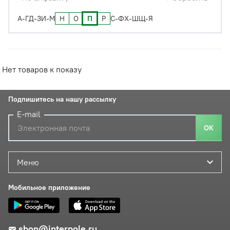
Н
О
П
Р
А-Г
Д-З
И-М
С-Ф
Х-Ш
Щ-Я
Нет товаров к показу
Подпишитесь на нашу рассылку
E-mail
ОК
Меню
Мобильное приложение
shop@interpole.ru