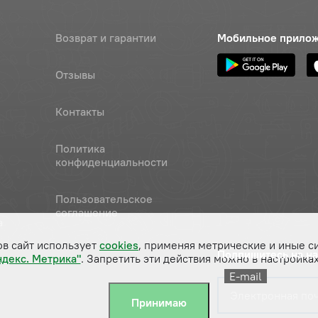
Возврат и гарантии
Мобильное прило
Отзывы
Контакты
Политика
конфиденциальности
Пользовательское
соглашение
а
ов сайт использует
cookies
, применяя метрические и иные с
Подпишитесь на н
ндекс. Метрика"
. Запретить эти действия можно в настройках
E-mail
Принимаю