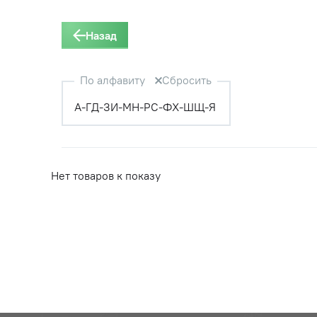
Назад
По алфавиту
Сбросить
А-Г
Д-З
И-М
Н-Р
С-Ф
Х-Ш
Щ-Я
Нет товаров к показу