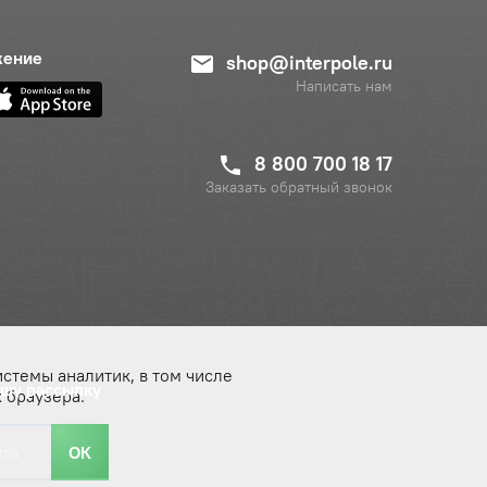
жение
shop@interpole.ru
Написать нам
8 800 700 18 17
Заказать обратный звонок
истемы аналитик, в том числе
ашу рассылку
 браузера.
ОК