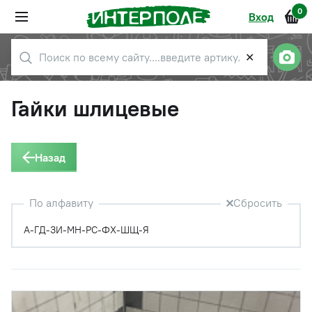
0
Вход
✕
Гайки шлицевые
Назад
По алфавиту
Сбросить
А-Г
Д-З
И-М
Н-Р
С-Ф
Х-Ш
Щ-Я