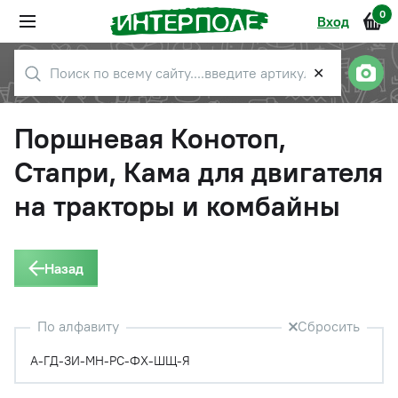
0
Вход
✕
Поршневая Конотоп,
Стапри, Кама для двигателя
на тракторы и комбайны
Назад
По алфавиту
Сбросить
А-Г
Д-З
И-М
Н-Р
С-Ф
Х-Ш
Щ-Я