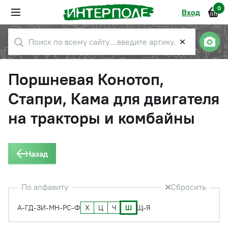
0
Вход
✕
Поршневая Конотоп,
Стапри, Кама для двигателя
на тракторы и комбайны
Назад
По алфавиту
Сбросить
Х
Ц
Ч
Ш
А-Г
Д-З
И-М
Н-Р
С-Ф
Щ-Я