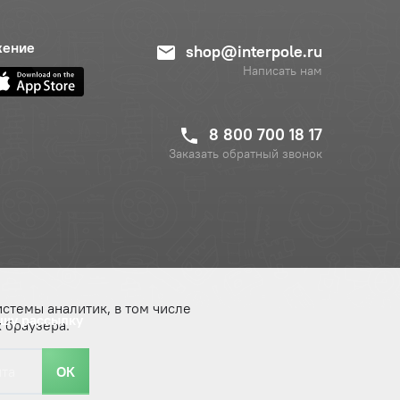
жение
shop@interpole.ru
Написать нам
8 800 700 18 17
Заказать обратный звонок
истемы аналитик, в том числе
ашу рассылку
 браузера.
ОК