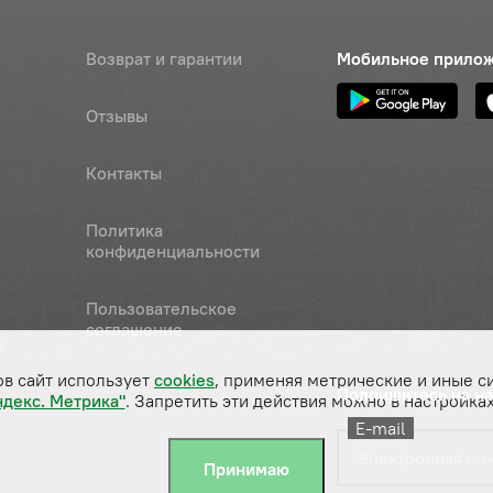
Возврат и гарантии
Мобильное прило
Отзывы
Контакты
Политика
конфиденциальности
Пользовательское
соглашение
а
ов сайт использует
cookies
, применяя метрические и иные с
Подпишитесь на н
ндекс. Метрика"
. Запретить эти действия можно в настройках
E-mail
Принимаю