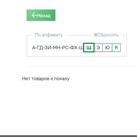
Назад
По алфавиту
Сбросить
А-Г
Д-З
И-М
Н-Р
С-Ф
Х-Ш
Щ
Э
Ю
Я
Нет товаров к показу