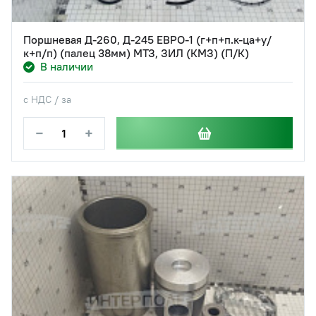
Поршневая Д-260, Д-245 ЕВРО-1 (г+п+п.к-ца+у/
к+п/п) (палец 38мм) МТЗ, ЗИЛ (КМЗ) (П/К)
В наличии
с НДС / за
−
+