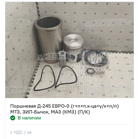
Поршневая Д-245 ЕВРО-0 (г+п+п.к-ца+у/к+п/п)
МТЗ, ЗИЛ-Бычок, МАЗ (КМЗ) (П/К)
В наличии
с НДС / за