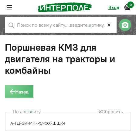
0
Вход
✕
Поршневая КМЗ для
двигателя на тракторы и
комбайны
Назад
По алфавиту
Сбросить
А-Г
Д-З
И-М
Н-Р
С-Ф
Х-Ш
Щ-Я