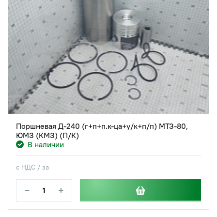
Поршневая Д-240 (г+п+п.к-ца+у/к+п/п) МТЗ-80,
ЮМЗ (КМЗ) (П/К)
В наличии
с НДС / за
−
+