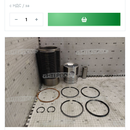
с НДС / за
−
+