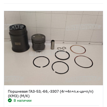
Поршневая ГАЗ-53,-66,-3307 (4г+4п+п.к-ца+п/п)
(КМЗ) (М/К)
В наличии