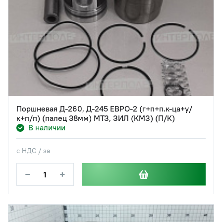
Поршневая Д-260, Д-245 ЕВРО-2 (г+п+п.к-ца+у/
к+п/п) (палец 38мм) МТЗ, ЗИЛ (КМЗ) (П/К)
В наличии
с НДС / за
−
+