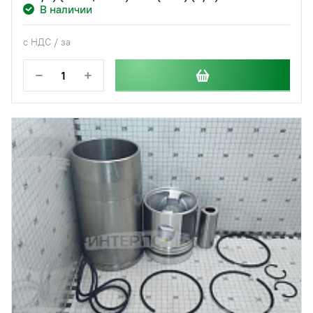
В наличии
с НДС / за
−
+