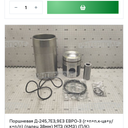
−
+
Поршневая Д-245,7Е3,9Е3 ЕВРО-3 (г+п+п.к-ца+у/
к+п/п) (палец 38мм) МТЗ (КМЗ) (П/К)