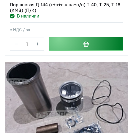
Поршневая Д-144 (г+п+п.к-ца+п/п) Т-40, Т-25, Т-16
(КМЗ) (П/К)
В наличии
с НДС / за
−
+