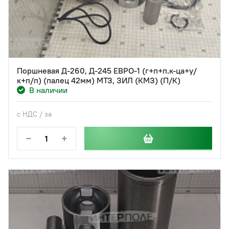
Поршневая Д-260, Д-245 ЕВРО-1 (г+п+п.к-ца+у/
к+п/п) (палец 42мм) МТЗ, ЗИЛ (КМЗ) (П/К)
В наличии
с НДС / за
−
+