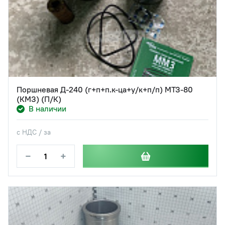
Поршневая Д-240 (г+п+п.к-ца+у/к+п/п) МТЗ-80
(КМЗ) (П/К)
В наличии
с НДС / за
−
+