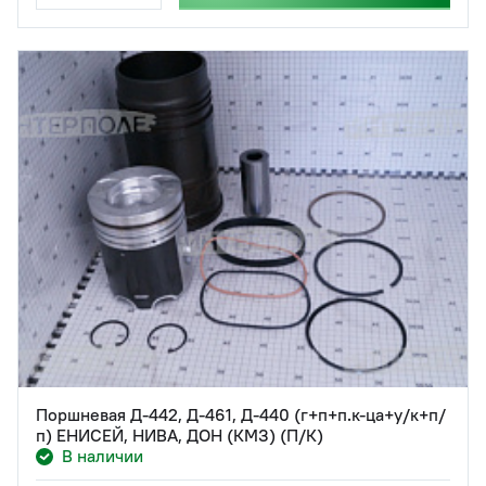
Поршневая Д-442, Д-461, Д-440 (г+п+п.к-ца+у/к+п/
п) ЕНИСЕЙ, НИВА, ДОН (КМЗ) (П/К)
В наличии