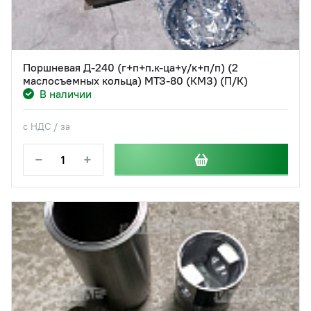
Поршневая Д-240 (г+п+п.к-ца+у/к+п/п) (2
маслосъемных кольца) МТЗ-80 (КМЗ) (П/К)
В наличии
с НДС / за
−
+