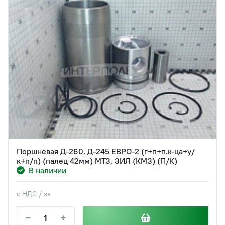
Поршневая Д-260, Д-245 ЕВРО-2 (г+п+п.к-ца+у/
к+п/п) (палец 42мм) МТЗ, ЗИЛ (КМЗ) (П/К)
В наличии
с НДС / за
−
+