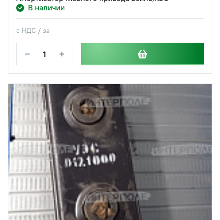
В наличии
с НДС / за
−
+