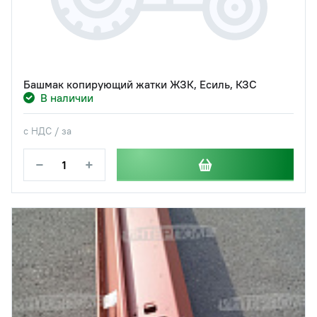
Башмак копирующий жатки ЖЗК, Есиль, КЗС
В наличии
с НДС / за
−
+