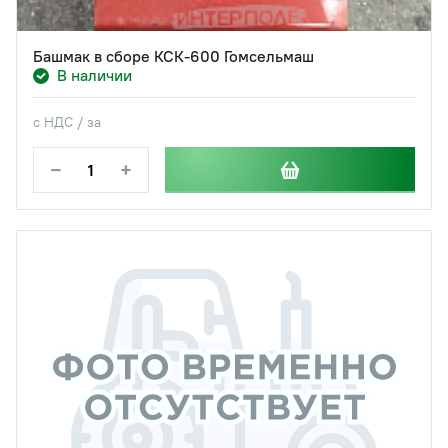
Башмак в сборе КСК-600 Гомсельмаш
В наличии
с НДС / за
−
+