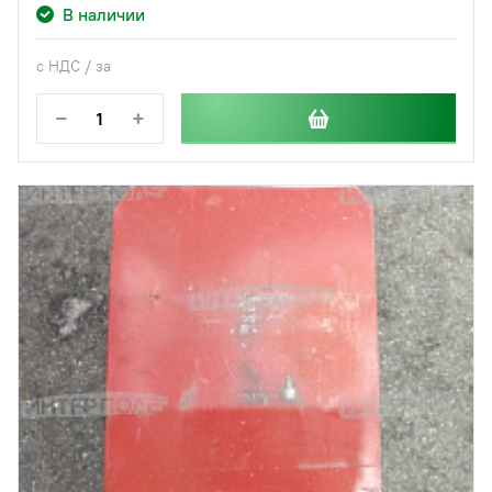
В наличии
с НДС / за
−
+