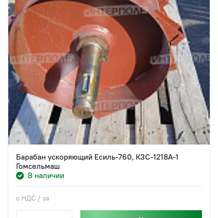
Барабан ускоряющий Есиль-760, КЗС-1218А-1
Гомсельмаш
В наличии
с НДС / за