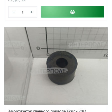
−
+
Амортизатор главного привода Есиль,КЗС