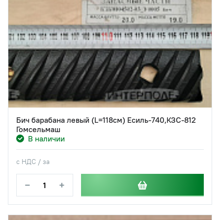
Бич барабана левый (L=118см) Есиль-740,КЗС-812
Гомсельмаш
В наличии
с НДС / за
−
+