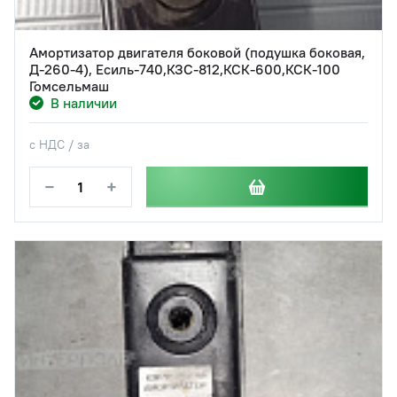
Амортизатор двигателя боковой (подушка боковая,
Д-260-4), Есиль-740,КЗС-812,КСК-600,КСК-100
Гомсельмаш
В наличии
с НДС / за
−
+