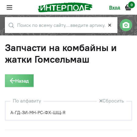
0
Вход
✕
Запчасти на комбайны и
жатки Гомсельмаш
Назад
По алфавиту
Сбросить
А-Г
Д-З
И-М
Н-Р
С-Ф
Х-Ш
Щ-Я