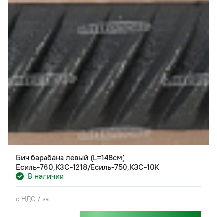
Бич барабана левый (L=148см)
Есиль-760,КЗС-1218/Есиль-750,КЗС-10К
В наличии
с НДС / за