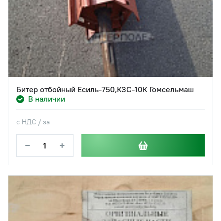
Битер отбойный Есиль-750,КЗС-10К Гомсельмаш
В наличии
с НДС / за
−
+