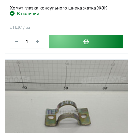
Хомут глазка консульного шнека жатка ЖЗК
В наличии
с НДС / за
−
+