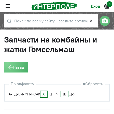
0
Вход
✕
Запчасти на комбайны и
жатки Гомсельмаш
Назад
По алфавиту
Сбросить
Х
Ц
Ч
Ш
А-Г
Д-З
И-М
Н-Р
С-Ф
Щ-Я