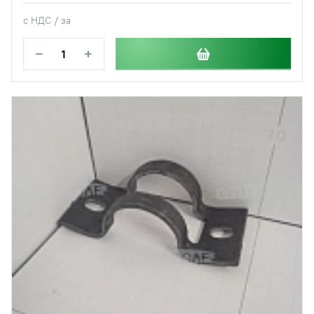
с НДС / за
−
+