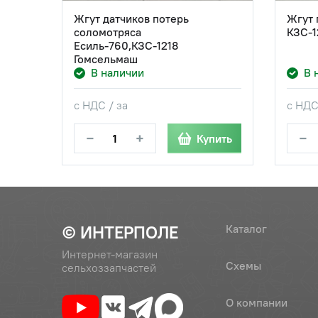
Жгут датчиков потерь
Жгут 
соломотряса
КЗС-1
Есиль-760,КЗС-1218
Гомсельмаш
В наличии
В 
с НДС / за
с НДС
−
+
−
Купить
© ИНТЕРПОЛЕ
Каталог
Интернет-магазин
Схемы
сельхоззапчастей
О компании