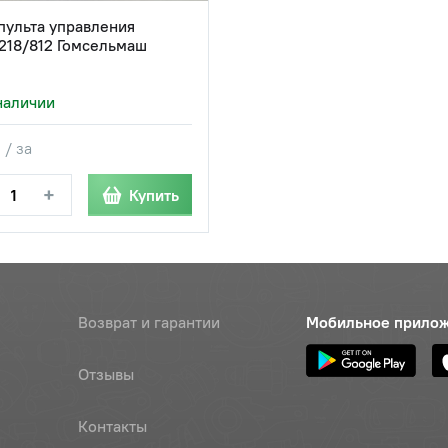
пульта управления
218/812 Гомсельмаш
наличии
 / за
+
Купить
Возврат и гарантии
Мобильное прило
Отзывы
Контакты