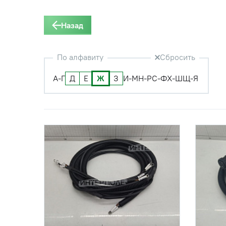
Назад
По алфавиту
Сбросить
А-Г
Д
Е
Ж
З
И-М
Н-Р
С-Ф
Х-Ш
Щ-Я